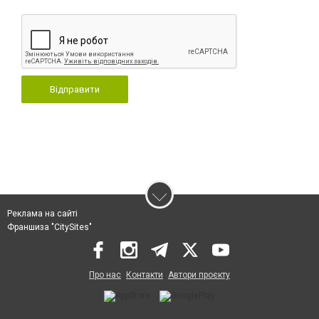
Відправити
Реклама на сайті
Франшиза "CitySites"
Про нас
Контакти
Автори проєкту