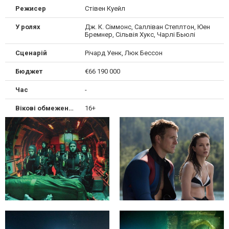
Режисер
Стівен Куейл
У ролях
Дж. К. Сіммонс, Салліван Степлтон, Юен
Бремнер, Сільвія Хукс, Чарлі Бьюлі
Сценарій
Річард Уенк, Люк Бессон
Бюджет
€66 190 000
Час
-
Вікові обмеження
16+