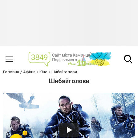
Головна
Афіша
Кіно
Шибайголови
Шибайголови