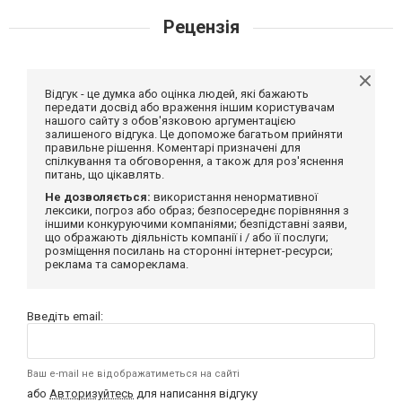
Рецензія
Відгук - це думка або оцінка людей, які бажають
передати досвід або враження іншим користувачам
нашого сайту з обов'язковою аргументацією
залишеного відгука. Це допоможе багатьом прийняти
правильне рішення. Коментарі призначені для
спілкування та обговорення, а також для роз'яснення
питань, що цікавлять.
Не дозволяється:
використання ненормативної
лексики, погроз або образ; безпосереднє порівняння з
іншими конкуруючими компаніями; безпідставні заяви,
що ображають діяльність компанії і / або її послуги;
розміщення посилань на сторонні інтернет-ресурси;
реклама та самореклама.
Введіть email:
Ваш e-mail не відображатиметься на сайті
або
Авторизуйтесь
для написання відгуку