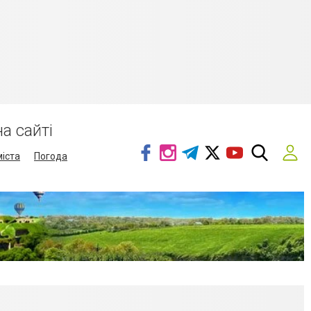
а сайті
міста
Погода