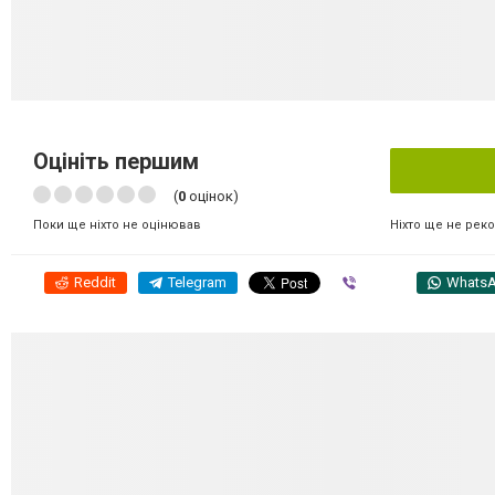
Оцініть першим
(
0
оцінок)
Ніхто ще не рек
Поки ще ніхто не оцінював
Reddit
Telegram
Viber
Whats