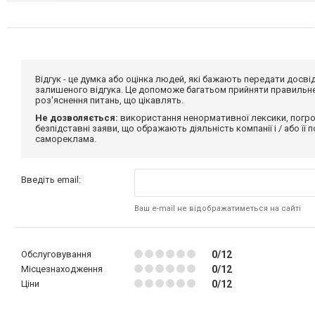
Відгук - це думка або оцінка людей, які бажають передати дос
залишеного відгука. Це допоможе багатьом прийняти правильне 
роз'яснення питань, що цікавлять.
Не дозволяється:
використання ненормативної лексики, погро
безпідставні заяви, що ображають діяльність компанії і / або її
самореклама.
Введіть email:
Ваш e-mail не відображатиметься на сайті
Обслуговування
0/12
Місцезнаходження
0/12
Ціни
0/12