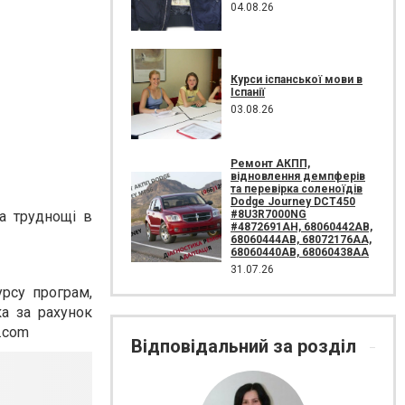
04.08.26
Курси іспанської мови в
Іспанії
03.08.26
Ремонт АКПП,
відновлення демпферів
та перевірка соленоїдів
Dodge Journey DCT450
#8U3R7000NG
та труднощі в
#4872691AH, 68060442AB,
68060444AB, 68072176AA,
68060440AB, 68060438AA
31.07.26
урсу програм,
ка за рахунок
.com
Відповідальний за розділ