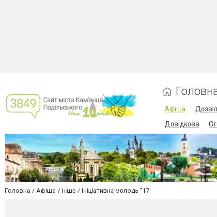
Головн
Афіша
Дозві
Довідкова
Ог
Головна
Афіша
Інше
Ініціативна молодь "17