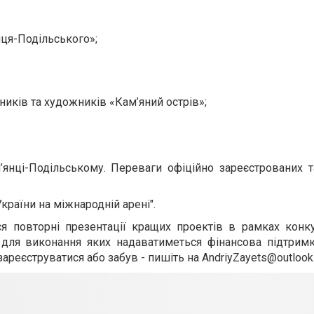
нця-Подільського»;
ників та художників «Кам’яний острів»;
м’янці-Подільському. Переваги офіційно зареєстрованих 
країни на міжнародній арені".
ся повторні презентації кращих проектів в рамках конк
і для виконання яких надаватиметься фінансова підтрим
зареєструватися або забув - пишіть на
AndriyZayets@outlook