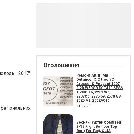
Оголошення
молодь 2017"
Ремонт АКПП MB
Outlander & Citroen C-
Crosser & Peugeot 4007
2.2D W6DGB DCT470 SPS6
# 2001 F5, 2231 W6,
2207C6, 2275 69, 2570 G8,
2525 A2, 2502A040
31.07.26
 регіональних
Весняні куртки бомбери
B-15 Flight Bomber Top
Gun (Топ Ган), США