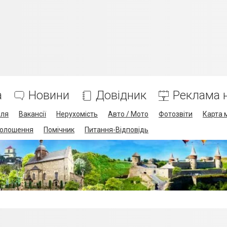
а
Новини
Довідник
Реклама н
лля
Вакансії
Нерухомість
Авто / Мото
Фотозвіти
Карта 
олошення
Помічник
Питання-Відповідь