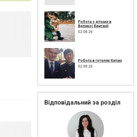
Робота з дітьми в
Великої Британії
02.08.26
Робота в готелях Китаю
02.08.26
Відповідальний за розділ