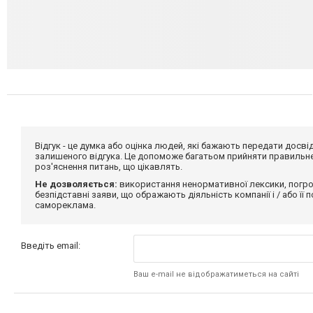
Відгук - це думка або оцінка людей, які бажають передати дос
залишеного відгука. Це допоможе багатьом прийняти правильне 
роз'яснення питань, що цікавлять.
Не дозволяється:
використання ненормативної лексики, погро
безпідставні заяви, що ображають діяльність компанії і / або її
самореклама.
Введіть email:
Ваш e-mail не відображатиметься на сайті