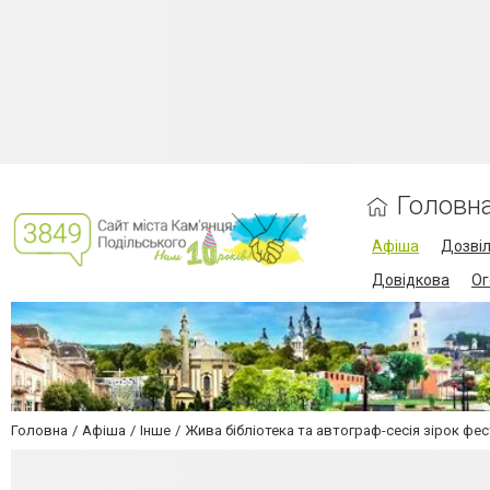
Головн
Афіша
Дозві
Довідкова
Ог
Головна
Афіша
Інше
Жива бібліотека та автограф-сесія зірок ф