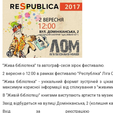
"Жива бібліотека" та автограф-сесія зірок фестивалю.
2 вересня о 12:00 в рамках фестивалю "Республіка" Ліга О
"Жива бібліотека" - унікальний формат зустрічей з ці
максимум корисної інформації від спілкування з "живими
В “Живій бібліотеці” книгами виступають артисти та музи
Захід відбудеться на вулиці Домініканська, 2 (колишня ка
Вхід за реєстрац