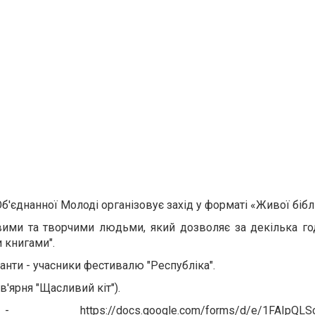
б'єднанної Молоді організовує захід у форматі «Живої бібл
кавими та творчими людьми, який дозволяє за декілька г
 книгами".
канти - учасники фестивалю "Республіка".
в'ярня "Щасливий кіт").
ією -
https://docs.google.com/forms/d/e/1FAIpQ