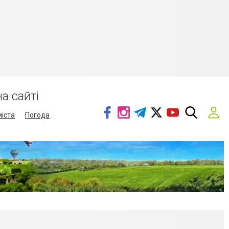
а сайті
міста
Погода