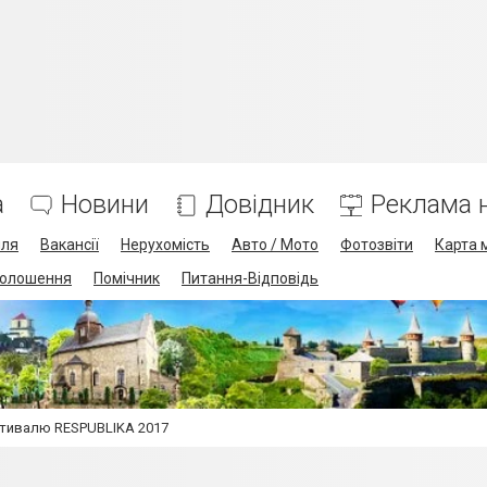
а
Новини
Довідник
Реклама н
лля
Вакансії
Нерухомість
Авто / Мото
Фотозвіти
Карта 
олошення
Помічник
Питання-Відповідь
естивалю RESPUBLIKA 2017