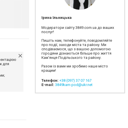
Ірина Ільницька
Модератори сайту 3849.com.ua до ваших
послуг!
Пишіть нам, телефонуйте, повідомляйте
про події, заходи міста та району. Ми
сподіваємося, що з вашою допомогою
городяни дізнаються більше про життя
Кам'янця-Подільського та району.
ментацією
ж для
Разом із вами ми зробимо наше місто
кращим!
ми;
Телефон:
+38 (097) 37 07 167
E-mail:
3849kam-pod@ukr.net