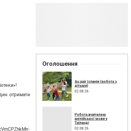
Оголошення
Au pair Іспанія (робота з
іотеки»!
дітьми)
02.08.26
один отримати
Робота вчителем
англійської мови у
Таїланді
02.08.26
LScVmCPZhkMn-