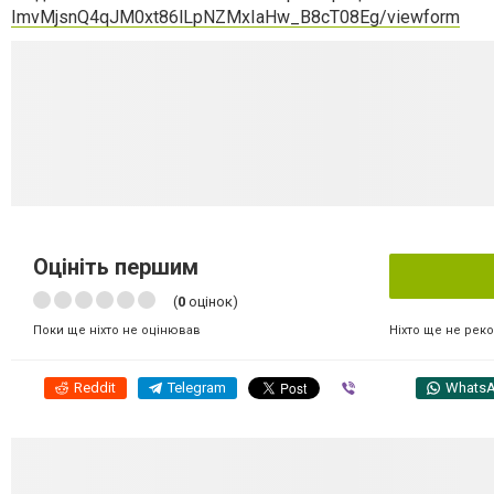
ImvMjsnQ4qJM0xt86lLpNZMxIaHw_B8cT08Eg/viewform
Оцініть першим
(
0
оцінок)
Ніхто ще не рек
Поки ще ніхто не оцінював
Reddit
Telegram
Viber
Whats