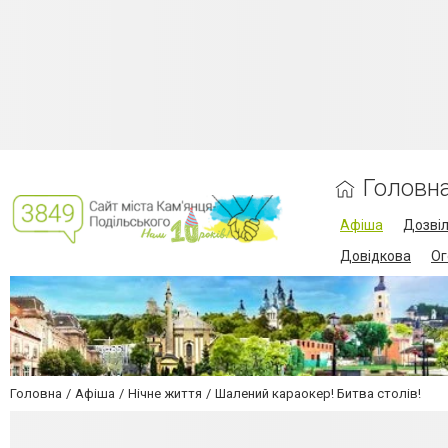
Головн
Афіша
Дозві
Довідкова
Ог
Головна
Афіша
Нічне життя
Шалений караокер! Битва столів!