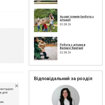
Au pair Іспанія (робота з
дітьми)
02.08.26
Робота з дітьми в
Великої Британії
02.08.26
Відповідальний за розділ
ментацією
ж для
ми;