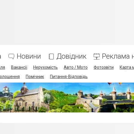
а
Новини
Довідник
Реклама н
лля
Вакансії
Нерухомість
Авто / Мото
Фотозвіти
Карта 
олошення
Помічник
Питання-Відповідь