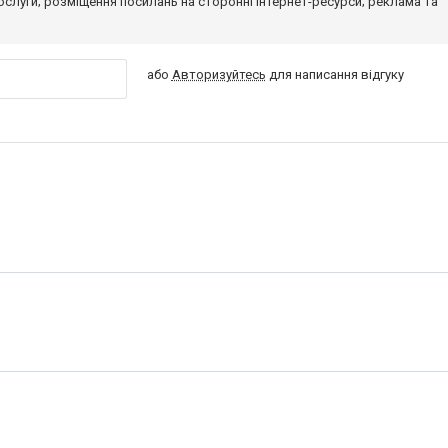
 послуги; розміщення посилань на сторонні інтернет-ресурси; реклама та
або
Авторизуйтесь
для написання відгуку