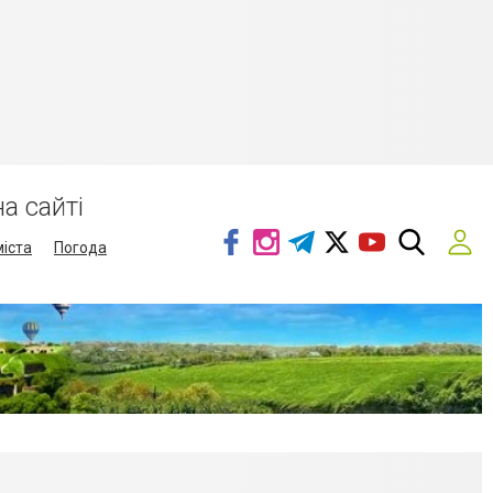
а сайті
міста
Погода