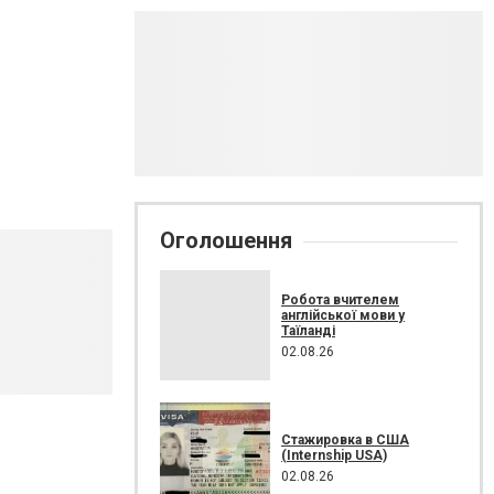
Оголошення
Робота вчителем
англійської мови у
Таїланді
02.08.26
Стажировка в США
(Internship USA)
02.08.26