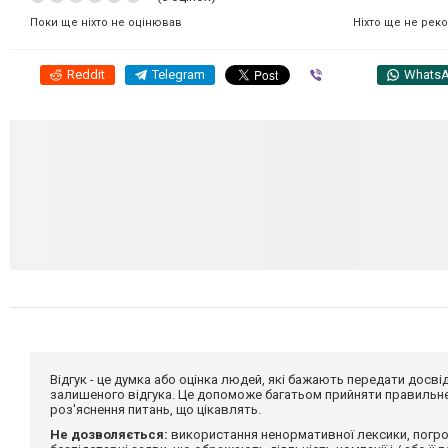
Ніхто ще не рек
Поки ще ніхто не оцінював
Reddit
Telegram
Viber
Whats
Відгук - це думка або оцінка людей, які бажають передати дос
залишеного відгука. Це допоможе багатьом прийняти правильне 
роз'яснення питань, що цікавлять.
Не дозволяється:
використання ненормативної лексики, погро