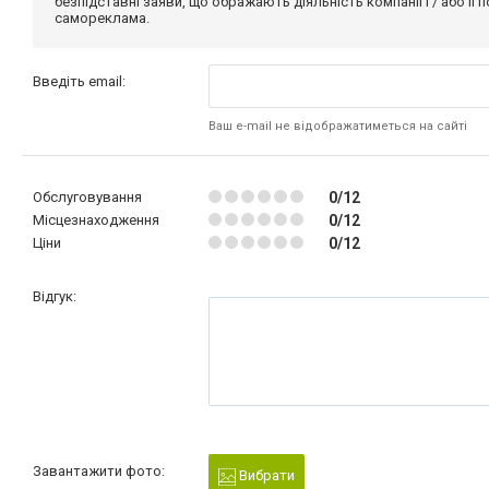
безпідставні заяви, що ображають діяльність компанії і / або її
самореклама.
Введіть email:
Ваш e-mail не відображатиметься на сайті
Обслуговування
0/12
Місцезнаходження
0/12
Ціни
0/12
Відгук:
Завантажити фото:
Вибрати