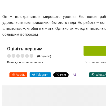
Он — телохранитель мирового уровня. Его новая раб
удовольствием прикончил бы этого гада. Но работа — е
в настоящем, чтобы выжить. Однако их методы настоль
большим вопросом.
Оцініть першим
(
0
оцінок)
Ніхто ще не рек
Поки ще ніхто не оцінював
Reddit
Telegram
Viber
Whats