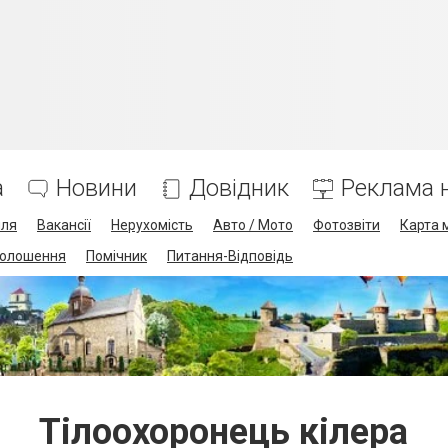
а
Новини
Довідник
Реклама н
лля
Вакансії
Нерухомість
Авто / Мото
Фотозвіти
Карта 
олошення
Помічник
Питання-Відповідь
Тілоохоронець кілера