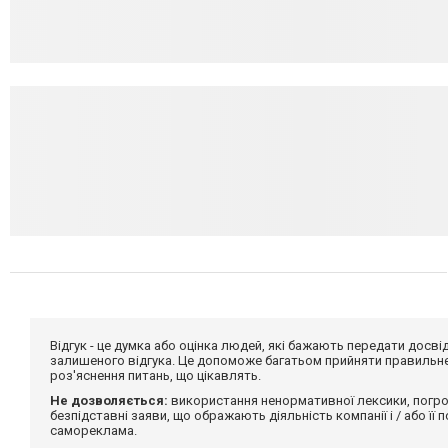
Відгук - це думка або оцінка людей, які бажають передати дос
залишеного відгука. Це допоможе багатьом прийняти правильне 
роз'яснення питань, що цікавлять.
Не дозволяється:
використання ненормативної лексики, погро
безпідставні заяви, що ображають діяльність компанії і / або її
самореклама.