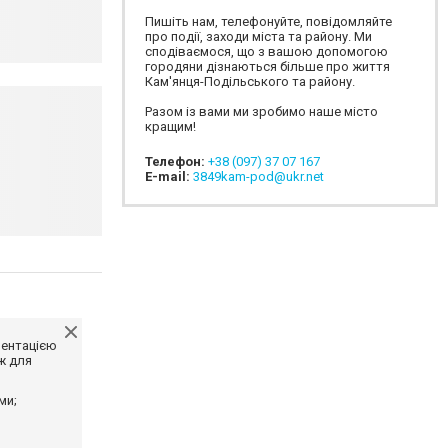
Пишіть нам, телефонуйте, повідомляйте
про події, заходи міста та району. Ми
сподіваємося, що з вашою допомогою
городяни дізнаються більше про життя
Кам'янця-Подільського та району.
Разом із вами ми зробимо наше місто
кращим!
Телефон:
+38 (097) 37 07 167
E-mail:
3849kam-pod@ukr.net
ментацією
ж для
ми;