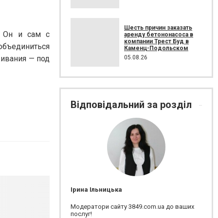
Шесть причин заказать
. Он и сам с
аренду бетононасоса в
компании Трест Буд в
 объединиться
Каменц-Подольском
05.08.26
живания — под
Відповідальний за розділ
Ірина Ільницька
Модератори сайту 3849.com.ua до ваших
послуг!