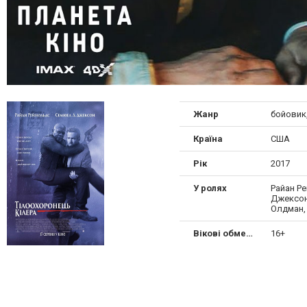
Жанр
бойовик
Країна
США
Рік
2017
У ролях
Райан Р
Джексон,
Олдман,
Вікові обмеження
16+