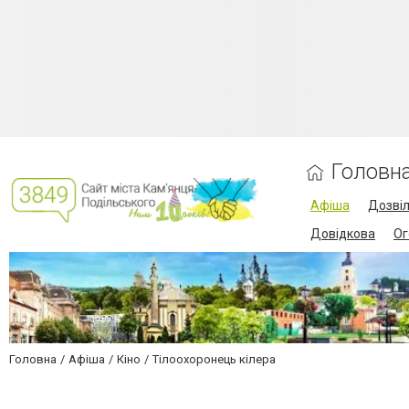
Головн
Афіша
Дозві
Довідкова
Ог
Головна
Афіша
Кіно
Тілоохоронець кілера