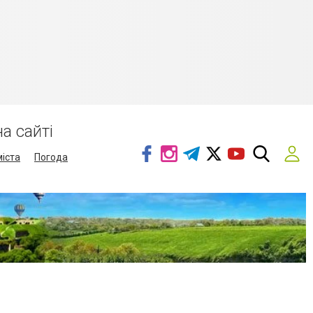
а сайті
міста
Погода