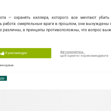
ота — охранять киллера, которого все мечтают убить
сть работа: смертельные враги в прошлом, они вынуждены
ко различны, а принципы противоположны, что вопрос вы
Авторизуйтесь
,
Я рекомендую
щоб оцінити і порекомендувати
омендував
App