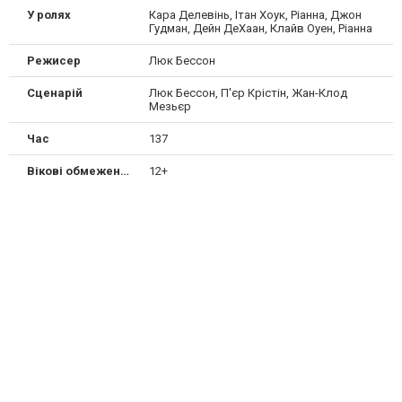
У ролях
Кара Делевінь, Ітан Хоук, Ріанна, Джон
Гудман, Дейн ДеХаан, Клайв Оуен, Ріанна
Режисер
Люк Бессон
Сценарій
Люк Бессон, П'єр Крістін, Жан-Клод
Мезьєр
Час
137
Вікові обмеження
12+