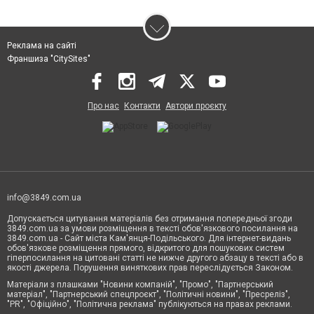
Реклама на сайті
Франшиза "CitySites"
Про нас
Контакти
Автори проєкту
info@3849.com.ua
Допускається цитування матеріалів без отримання попередньої згоди
3849.com.ua за умови розміщення в тексті обов'язкового посилання на
3849.com.ua - Сайт міста Кам'янця-Подільського. Для інтернет-видань
обов'язкове розміщення прямого, відкритого для пошукових систем
гіперпосилання на цитовані статті не нижче другого абзацу в тексті або в
якості джерела. Порушення виняткових прав переслідується Законом.
Матеріали з плашками "Новини компаній", "Промо", "Партнерський
матеріал", "Партнерський спецпроєкт", "Політичні новини", "Пресреліз",
"PR", "Офіційно", "Політична реклама" публікуються на правах реклами.