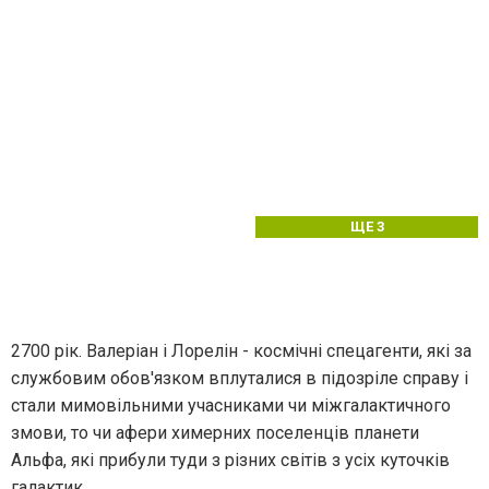
ЩЕ 3
2700 рік. Валеріан і Лорелін - космічні спецагенти, які за
службовим обов'язком вплуталися в підозріле справу і
стали мимовільними учасниками чи міжгалактичного
змови, то чи афери химерних поселенців планети
Альфа, які прибули туди з різних світів з усіх куточків
галактик.