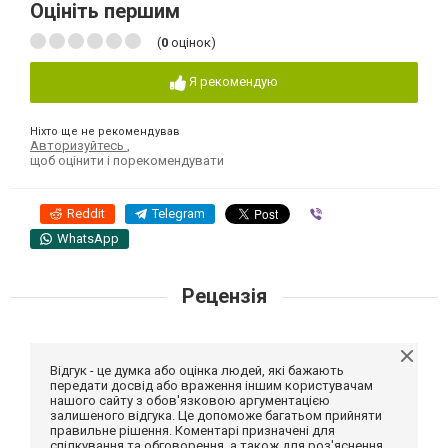
Оцініть першим
(
0
оцінок)
Я рекомендую
Ніхто ще не рекомендував
Авторизуйтесь
,
щоб оцінити і порекомендувати
Reddit
Telegram
Viber
WhatsApp
Рецензія
Відгук - це думка або оцінка людей, які бажають
передати досвід або враження іншим користувачам
нашого сайту з обов'язковою аргументацією
залишеного відгука. Це допоможе багатьом прийняти
правильне рішення. Коментарі призначені для
спілкування та обговорення, а також для роз'яснення