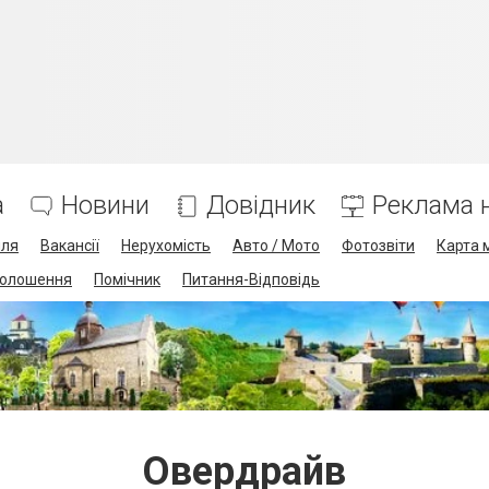
а
Новини
Довідник
Реклама н
лля
Вакансії
Нерухомість
Авто / Мото
Фотозвіти
Карта 
олошення
Помічник
Питання-Відповідь
Овердрайв