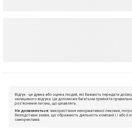
Відгук - це думка або оцінка людей, які бажають передати дос
залишеного відгука. Це допоможе багатьом прийняти правильне 
роз'яснення питань, що цікавлять.
Не дозволяється:
використання ненормативної лексики, погро
безпідставні заяви, що ображають діяльність компанії і / або її
самореклама.