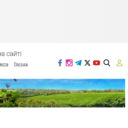
а сайті
міста
Погода