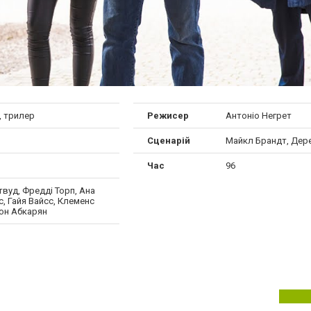
, трилер
Режисер
Антоніо Негрет
Сценарій
Майкл Брандт, Дер
Час
96
твуд, Фредді Торп, Ана
, Гайя Вайсс, Клеменс
мон Абкарян