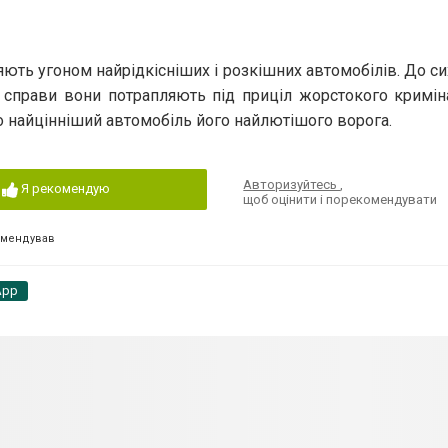
ють угоном найрідкісніших і розкішних автомобілів. До сих
ї справи вони потрапляють під приціл жорстокого кримін
го найцінніший автомобіль його найлютішого ворога.
Авторизуйтесь
,
Я рекомендую
щоб оцінити і порекомендувати
омендував
App