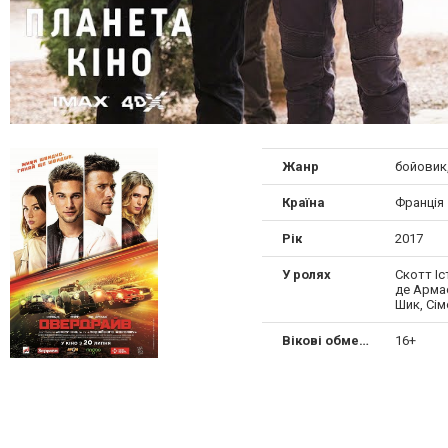
Жанр
бойовик
Країна
Франція
Рік
2017
У ролях
Скотт Іс
де Армас
Шик, Сі
Вікові обмеження
16+