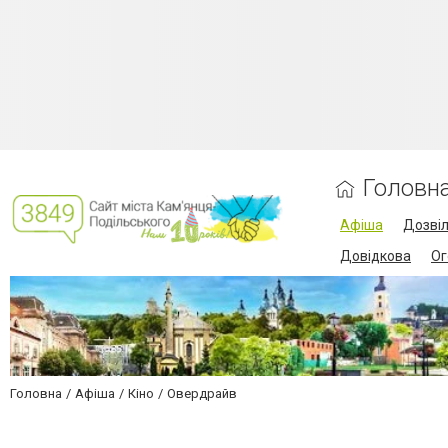
Головн
Афіша
Дозві
Довідкова
Ог
Головна
Афіша
Кіно
Овердрайв