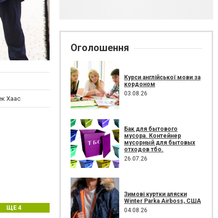
Оголошення
Курси англійської мови за
кордоном
03.08.26
ек Хаас
Бак для бытового
мусора. Контейнер
мусорный для бытовых
отходов тбо.
26.07.26
Зимові куртки аляски
Winter Parka Airboss, США
ЩЕ 4
04.08.26