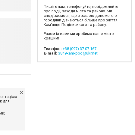
Пишіть нам, телефонуйте, повідомляйте
про події, заходи міста та району. Ми
сподіваємося, що з вашою допомогою
городяни дізнаються більше про життя
Кам'янця-Подільського та району.
Разом із вами ми зробимо наше місто
кращим!
Телефон:
+38 (097) 37 07 167
E-mail:
3849kam-pod@ukr.net
ментацією
ж для
ми;