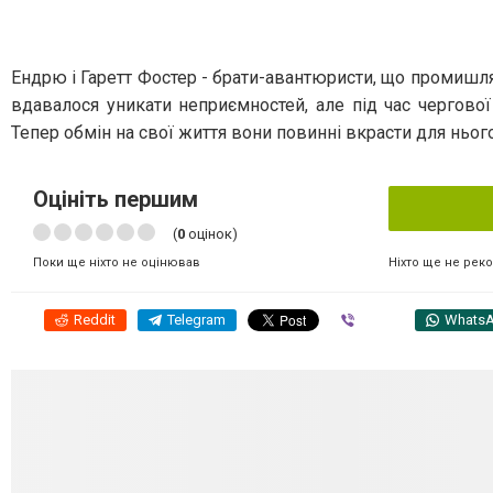
Ендрю і Гаретт Фостер - брати-авантюристи, що промишля
вдавалося уникати неприємностей, але під час чергово
Тепер обмін на свої життя вони повинні вкрасти для ньо
Оцініть першим
(
0
оцінок)
Ніхто ще не рек
Поки ще ніхто не оцінював
Reddit
Telegram
Viber
Whats