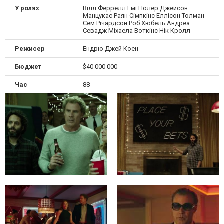
У ролях
Вілл Феррелл Емі Полер Джейсон
Манцукас Раян Сімпкінс Еллісон Толман
Сем Річардсон Роб Хюбель Андреа
Севадж Міхаела Воткінс Нік Кролл
Режисер
Ендрю Джей Коен
Бюджет
$40 000 000
Час
88