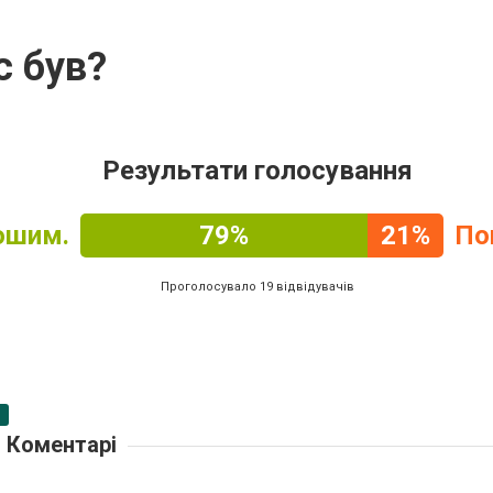
с був?
Результати голосування
ошим.
79%
21%
По
Проголосувало 19 відвідувачів
Коментарі