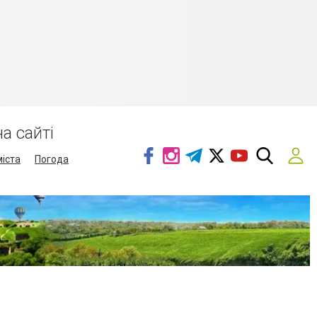
а сайті
міста
Погода