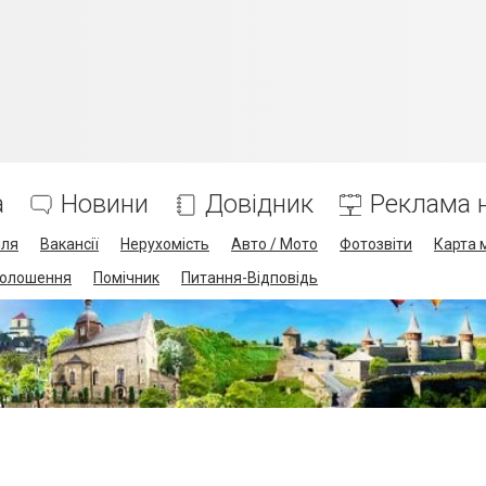
а
Новини
Довідник
Реклама н
лля
Вакансії
Нерухомість
Авто / Мото
Фотозвіти
Карта 
олошення
Помічник
Питання-Відповідь