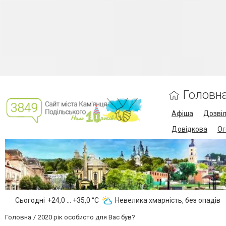
Головн
Афіша
Дозві
Довідкова
Ог
Сьогодні
+24,0 ... +35,0 °С
Невелика хмарність, без опадів
Головна
2020 рік особисто для Вас був?