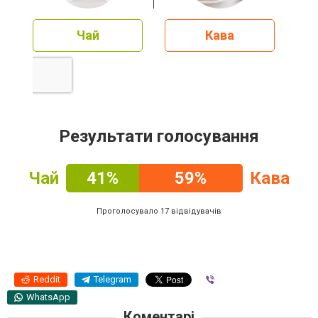
Чай
Кава
Результати голосування
Чай
41%
59%
Кава
Проголосувало 17 відвідувачів
Reddit
Telegram
Viber
WhatsApp
Коментарі