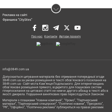
Реклама на сайті
Франшиза "CitySites"
Про нас
Контакти
Автори проєкту
info@3849.com.ua
Допускається цитування матеріалів без отримання попередньої згоди
3849.com.ua за умови розміщення в тексті обов'язкового посилання на
3849.com.ua - Сайт міста Кам'янця-Подільського. Для інтернет-видань
обов'язкове розміщення прямого, відкритого для пошукових систем
гіперпосилання на цитовані статті не нижче другого абзацу в тексті або в
якості джерела. Порушення виняткових прав переслідується Законом.
Матеріали з плашками "Новини компаній", "Промо", "Партнерський
матеріал", "Партнерський спецпроєкт", "Політичні новини", "Пресреліз",
"PR", "Офіційно", "Політична реклама" публікуються на правах реклами.