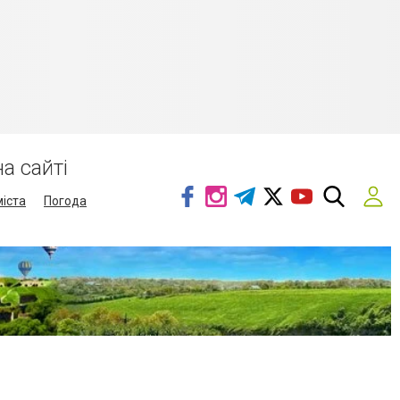
а сайті
міста
Погода