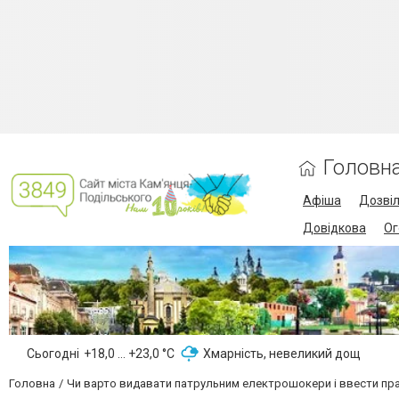
Головн
Афіша
Дозві
Довідкова
Ог
Сьогодні
+18,0 ... +23,0 °С
Хмарність, невеликий дощ
Головна
Чи варто видавати патрульним електрошокери і ввести прав