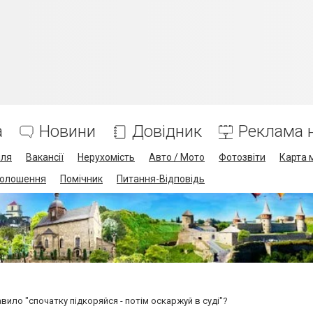
а
Новини
Довідник
Реклама н
лля
Вакансії
Нерухомість
Авто / Мото
Фотозвіти
Карта 
олошення
Помічник
Питання-Відповідь
ило "спочатку підкоряйся - потім оскаржуй в суді"?