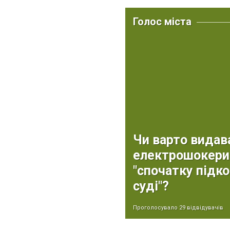
Голос міста
Чи варто видав
електрошокери 
"спочатку підко
суді"?
Проголосувало 29 відвідувачів