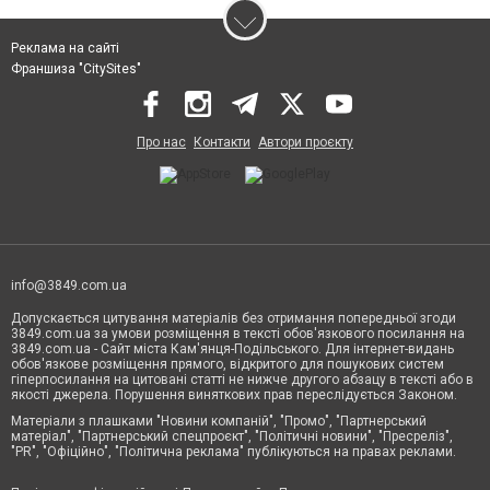
Реклама на сайті
Франшиза "CitySites"
Про нас
Контакти
Автори проєкту
info@3849.com.ua
Допускається цитування матеріалів без отримання попередньої згоди
3849.com.ua за умови розміщення в тексті обов'язкового посилання на
3849.com.ua - Сайт міста Кам'янця-Подільського. Для інтернет-видань
обов'язкове розміщення прямого, відкритого для пошукових систем
гіперпосилання на цитовані статті не нижче другого абзацу в тексті або в
якості джерела. Порушення виняткових прав переслідується Законом.
Матеріали з плашками "Новини компаній", "Промо", "Партнерський
матеріал", "Партнерський спецпроєкт", "Політичні новини", "Пресреліз",
"PR", "Офіційно", "Політична реклама" публікуються на правах реклами.