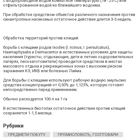
с водопроводной водой комнатной температуры (18 - 25 С) или
отфильтрованной водой из ближайшего водоема.
При обработке средством объектов различного назначения против
синантропных насекомых остаточное действие длится 3-5 недель.
Обработка территорий против клещей:
борьба с клещами родов Ixodes (I. ricinus, I. рersulcatus),
Haemaphysalis и Dermacentor в естественных условиях для защиты
населения (туристы, отдыхающие, дети в летних оздоровительных
лагерях, лесозаготовители) проводится средством в местах
массового отдыха и рекреационных зонах с высоким риском
заражения КЭ, ИКБ или болезнью Лайма.
Для борьбы с клещами используют рабочую водную эмульсию
средства концентрацией от 0,50% до 1,125%, которую готовят
непосредственно перед применением.
Обычно расходуется 100 л на 1 га
В естественных биотопах остаточное действие против клещей
сохраняется 1-1,5 месяца.
Рубрики
ПРЕДМЕТИ ПОБУТУ
ПРОМИСЛОВІСТЬ, ГОСПТОВАРИ