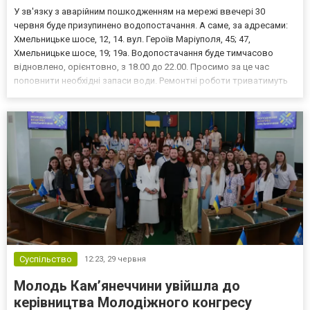
У зв'язку з аварійним пошкодженням на мережі ввечері 30
червня буде призупинено водопостачання. А саме, за адресами:
Хмельницьке шосе, 12, 14. вул. Героїв Маріуполя, 45; 47,
Хмельницьке шосе, 19; 19а. Водопостачання буде тимчасово
відновлено, орієнтовно, з 18.00 до 22.00. Просимо за це час
поповнити необхідні запаси води. Ремонтні роботи триватимуть
завтра, 1 липня. Перепрошуємо за тимчасові незручності, -
написали у КП "Міськтепловоденергія". Читайте тако...
Суспільство
12:23,
29 червня
Молодь Кам’янеччини увійшла до
керівництва Молодіжного конгресу