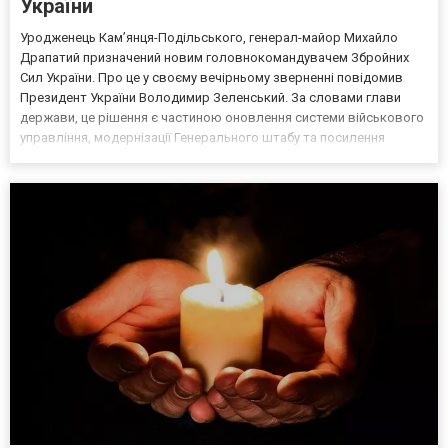
України
Уродженець Кам’янця-Подільського, генерал-майор Михайло
Драпатий призначений новим головнокомандувачем Збройних
Сил України. Про це у своєму вечірньому зверненні повідомив
Президент України Володимир Зеленський. За словами глави
держави, це рішення є частиною оновлення системи військового
управління, модернізації Генерального штабу та посилення
обороноздатності держави. За словами президента, цьому
рішенню передувала серія зустрічей із вищим командуванням...