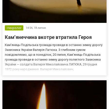
Некролог
14:54,
18 липня
Кам’янеччина вкотре втратила Героя
Кам’янець-Подільська громада проведе в останню земну дорогу
Захисника України Валерія Латюка. З глибоким сумом
повідомляємо, що в понеділок, 20 липня, Кам’янець-Подільська
громада проведе в останню земну дорогу полеглого Захисника
України — солдата Валерія Миколайовича ЛАТЮКА, 29 грудня
1972 року народження. Валерій Миколайович,
військовослужбовець загинув 12 липня 2026 року поблизу
населеного пункту Григорівка Запорізької області, мужньо
виконуючи бойове...