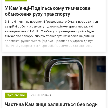
У Кам’янці-Подільському тимчасове
обмеження руху транспорту
З 1 по 6 липня на проспекті Грушевського будуть проводитися
аварійні роботи з ремонту підземних інженерних мереж, які
виконуватиме КП МТВЕ. У зв'язку з проведенням робіт буде
тимчасово заборонено рух транспортних засобів на ділянці:
проспект Грушевського (від вул. Ярослава Мудрого до вул.
Північної у напрямку м. Чернівці). Просимо водіїв завчасно
планувати маршрути руху та врахувати зазначені обмеження під
час поїздок містом. Зазначили у Кам’янець-Подільсь...
Суспільство
17:43,
30 червня
Частина Кам'янця залишиться без води