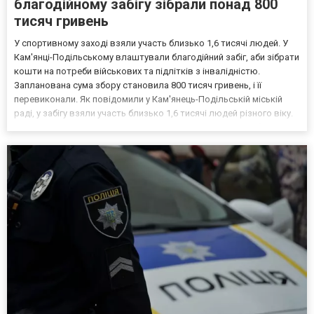
благодійному забігу зібрали понад 800
тисяч гривень
У спортивному заході взяли участь близько 1,6 тисячі людей. У
Кам'янці-Подільському влаштували благодійний забіг, аби зібрати
кошти на потреби військових та підлітків з інвалідністю.
Запланована сума збору становила 800 тисяч гривень, і її
перевиконали. Як повідомили у Кам'янець-Подільській міській
раді, у забігу взяли участь близько 1,6 тисячі людей різного віку.
На старт вийшли діти, підлітки, дорослі, військовослужбовці та
представники патрульної поліці...