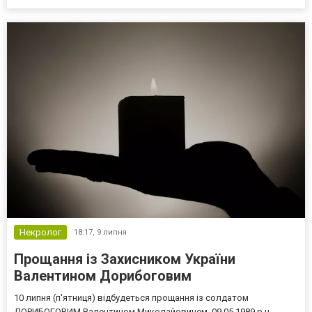
Читайте також:"Прощання із Захисником України Валентином
Дорибоговим".
Некролог
18:17,
9 липня
Прощання із Захисником України
Валентином Дорибоговим
10 липня (п'ятниця) відбудеться прощання із солдатом
ДОРИБОГОВИМ Валентином Миколайовичем, 09.05.1989 р.н.