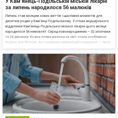
У Кам’янець-Подільській міській лікарні
за липень народилося 56 малюків
Липень став місяцем нових життів і щасливих моментів для
десятків родин у Кам’янці-Подільському. У стінах акушерського
відділення Кам’янець-Подільської міської лікарні цього місяця
народилося 56 немовлят. Серед новонароджених — 32 хлопчики
та 24 дівчинки. Кожна поява малюка на світ стала особливою
подією для батьків, які отримали найцінніший подарунок — своїх
дітей. У лікарні висловили щирі вітання родинам із поповненням
та подякували команді акушерів і ме...