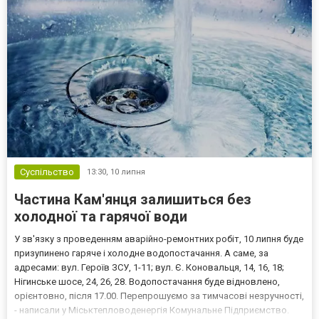
Суспільство
13:30,
10 липня
Частина Кам'янця залишиться без
холодної та гарячої води
У зв'язку з проведенням аварійно-ремонтних робіт, 10 липня буде
призупинено гаряче і холодне водопостачання. А саме, за
адресами: вул. Героїв ЗСУ, 1-11; вул. Є. Коновальця, 14, 16, 18;
Нігинське шосе, 24, 26, 28. Водопостачання буде відновлено,
орієнтовно, після 17.00. Перепрошуємо за тимчасові незручності,
- написали у Міськтепловоденергія Комунальне Підприємство.