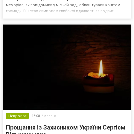
меморіал, як повідомили у міській раді, облаштували коштом
громади. Він став символом глибокої вдячності за подвиг
земляків та скорботи. На одній зі стел викарбувані імена:
Іваненко Р. І. (03.11.1995 – 28.02.2023) Рудніцьки...
Некролог
15:08,
4 серпня
Прощання із Захисником України Сергієм