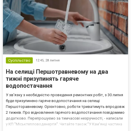
Суспільство
12:45,
28 липня
На селищі Першотравневому на два
тижні призупинять гаряче
водопостачання
У зв'язку з необхідністю проведення ремонтних робіт, з 30 липня
буде призупинено гаряче водопостачання на селещі
Першоторавневому. Орієнтовно, роботи триватимуть впродовж
2 тижнів. Про відновлення гарячого водопостачання повідомимо
додатково. Перепрошуємо за тимчасові незручності, - написали
у КП "Міськтепловоденергія". Читайте також:"У Кам'янці частина
міста тимчасово залишиться без води"