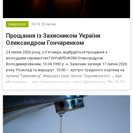
Некролог
16:10,
23 липня
Прощання із Захисником України
Олександром Гончаренком
24 липня 2026 року, у п’ятницю, відбудеться прощання з
молодшим сержантом ГОНЧАРЕНКОМ Олександром
Володимировичем, 13.04.1992 р. н. Захисник загинув 17 липня 2026
року. Розклад та маршрут: 10:00 — зустріч траурного кортежу на
зупинці "Цемзавод". Маршрут руху: просп. Грушевського → вул.
Молодіжна → вул. Нігинське шосе → вул. Центральна, 18а. 10:15–
10:45 — прощання за місцем проживання Захисника: вул.
Центральна, 18а. 10:45 — виїзд траурного кортежу за марш...