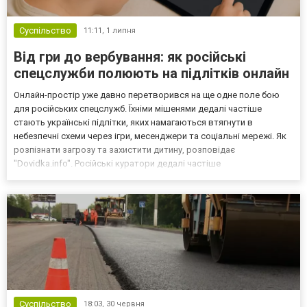
Суспільство
11:11,
1 липня
Від гри до вербування: як російські
спецслужби полюють на підлітків онлайн
Онлайн-простір уже давно перетворився на ще одне поле бою
для російських спецслужб. Їхніми мішенями дедалі частіше
стають українські підлітки, яких намагаються втягнути в
небезпечні схеми через ігри, месенджери та соціальні мережі. Як
розпізнати загрозу та захистити дитину, розповідає
"Dovidka.info". Російські куратори дедалі частіше
використовують популярні ігрові платформи "Roblox", "Arma 3" та
"Discord" для вербування українських дітей і підлітків. Лише...
Суспільство
18:03,
30 червня