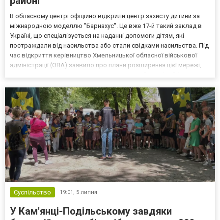
районі
В обласному центрі офіційно відкрили центр захисту дитини за
міжнародною моделлю "Барнахус". Це вже 17-й такий заклад в
Україні, що спеціалізується на наданні допомоги дітям, які
постраждали від насильства або стали свідками насильства. Під
час відкриття керівництво Хмельницької обласної військової
адміністрації (ОВА) заявило про плани розширення цієї мережі,
зокрема й на Кам’янець-Подільський район. "Barnahus" (у
перекладі з ісландської - "будинок дитини"...
Суспільство
19:01,
5 липня
У Кам'янці-Подільському завдяки