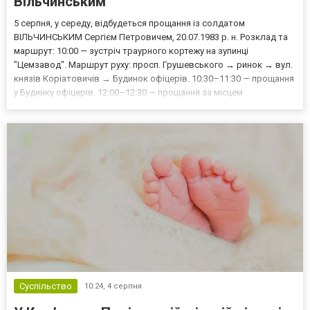
Вільчинським
5 серпня, у середу, відбудеться прощання із солдатом
ВІЛЬЧИНСЬКИМ Сергієм Петровичем, 20.07.1983 р. н. Розклад та
маршрут: 10:00 — зустріч траурного кортежу на зупинці
"Цемзавод". Маршрут руху: просп. Грушевського → ринок → вул.
князів Коріатовичів → Будинок офіцерів. 10:30–11:30 — прощання
у Будинку офіцерів. 12:00–12:30 — прощання за місцем
проживання Захисника: вул. М. Гордійчука, 11.13:00 — поховання
на Алеї Слави міського кладовища. Просимо мешканців...
Суспільство
10:24,
4 серпня