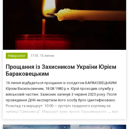
Некролог
17:01,
15 липня
Прощання із Захисником України Юрієм
Бараковецьким
16 липня відбудеться прощання із солдатом БАРАКОВЕЦЬКИМ
Юрієм Васильовичем, 18.08.1980 р.н. Юрій проходив службу у
військовій частині. Захисник загинув 3 червня 2025 року. Після
проведення ДНК-експертизи його особу було ідентифіковано.
Розклад та маршрут: 10:00 — зустріч траурного кортежу на
зупинці "Цемзавод". Маршрут руху: просп. Грушевського → вул.
Героїв Небесної Сотні → пров. М. Флерка, 6. 10:15–10:45 —
прощання за місцем проживання Захисника (пров. М...