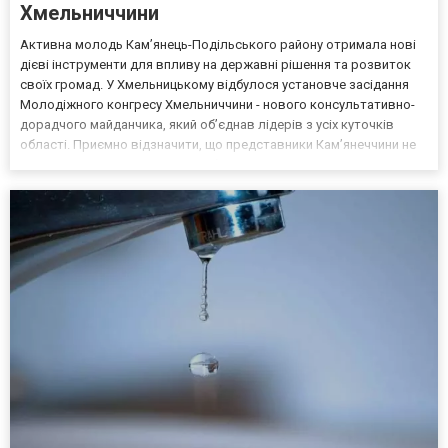
Хмельниччини
Активна молодь Кам’янець-Подільського району отримала нові
дієві інструменти для впливу на державні рішення та розвиток
своїх громад. У Хмельницькому відбулося установче засідання
Молодіжного конгресу Хмельниччини - нового консультативно-
дорадчого майданчика, який об’єднав лідерів з усіх куточків
області. Приємно відзначити, що представники Кам’янеччини не
просто долучилися до масштабного заходу, а й увійшли до
керівного складу новоствореного органу та пре...