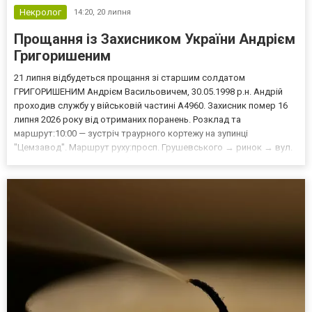
Некролог
14:20,
20 липня
Прощання із Захисником України Андрієм
Григоришеним
21 липня відбудеться прощання зі старшим солдатом
ГРИГОРИШЕНИМ Андрієм Васильовичем, 30.05.1998 р.н. Андрій
проходив службу у військовій частині А4960. Захисник помер 16
липня 2026 року від отриманих поранень. Розклад та
маршрут:10:00 — зустріч траурного кортежу на зупинці
"Цемзавод". Маршрут руху:просп. Грушевського → ринок → вул.
кн. Коріатовичів → с. Слобідка-Кульчієвецька. 10:30–11:30 —
прощання за місцем проживання Захисника (вул. Шевченка, 87, с.
Сло...