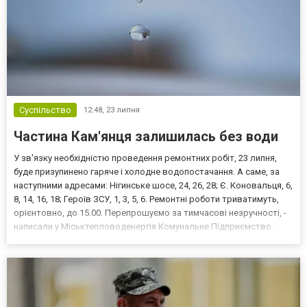
Суспільство
12:48,
23 липня
Частина Кам'янця залишилась без води
У зв'язку необхідністю проведення ремонтних робіт, 23 липня,
буде призупинено гаряче і холодне водопостачання. А саме, за
наступними адресами: Нігинське шосе, 24, 26, 28; Є. Коновальця, 6,
8, 14, 16, 18; Героїв ЗСУ, 1, 3, 5, 6. Ремонтні роботи триватимуть,
орієнтовно, до 15.00. Перепрошуємо за тимчасові незручності, -
написали у Міськтепловоденергія Комунальне Підприємство.
Читайте також:"Врізався в бетонну огорожу й утік: у Кам’янці
патрульні розшукували...