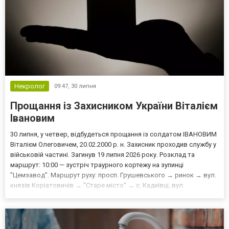
Некролог
09:47,
30 липня
Прощання із Захисником України Віталієм
Івановим
30 липня, у четвер, відбудеться прощання із солдатом ІВАНОВИМ
Віталієм Олеговичем, 20.02.2000 р. н. Захисник проходив службу у
військовій частині. Загинув 19 липня 2026 року. Розклад та
маршрут: 10:00 — зустріч траурного кортежу на зупинці
"Цемзавод". Маршрут руху: просп. Грушевського → ринок → вул.
князів Коріатовичів → "Старе місто" → с. Кадиївці, вул.
Грушевського, 128. 11:00–11:30 — прощання за місцем
проживання Захисника: с. Кадиївці, вул. Грушевськог...