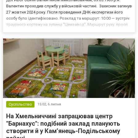
Валентин проходив службу у військовій частині. Захисник загинув
27 жовтня 2024 року. Після проведення ДНК-експертизи його
особу було ідентифіковано. Розклад та маршрут: 10:00 — зустріч
траурного кортежу на зупинці "Цемзавод". Маршрут руху: просп.
Грушевського → ринок → вул. кн. Коріатовичів → Будинок
офіцерів. 10:30–11:30 — прощання у Будинку офіцері...
Суспільство
15:02,
6 липня
На Хмельниччині запрацював центр
"Барнахус": подібний заклад планують
створити й у Кам’янець-Подільському