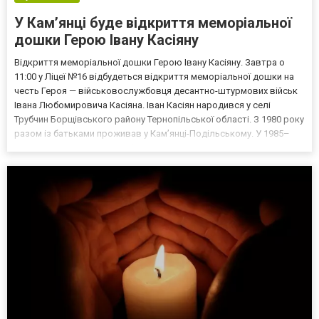
У Кам’янці буде відкриття меморіальної
дошки Герою Івану Касіяну
Відкриття меморіальної дошки Герою Івану Касіяну. Завтра о
11:00 у Ліцеї №16 відбудеться відкриття меморіальної дошки на
честь Героя — військовослужбовця десантно-штурмових військ
Івана Любомировича Касіяна. Іван Касіян народився у селі
Трубчин Борщівського району Тернопільської області. З 1980 року
разом із батьками проживав у Кам’янці-Подільському. У 1985–
1993 роках навчався у Кам’янець-Подільській загальноосвітній
школі №16. Професійну освіту здобув у К...