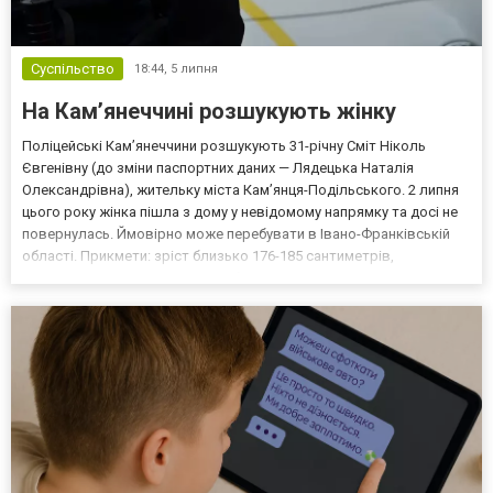
Суспільство
18:44,
5 липня
На Камʼянеччині розшукують жінку
Поліцейські Камʼянеччини розшукують 31-річну Сміт Ніколь
Євгенівну (до зміни паспортних даних — Лядецька Наталія
Олександрівна), жительку міста Камʼянця-Подільського. 2 липня
цього року жінка пішла з дому у невідомому напрямку та досі не
повернулась. Ймовірно може перебувати в Івано-Франківській
області. Прикмети: зріст близько 176-185 сантиметрів,
худорлява, волосся темне, очі блакитні. Носить окуляри.
Повідомили у Кам’янець-Подільському районному управлі...