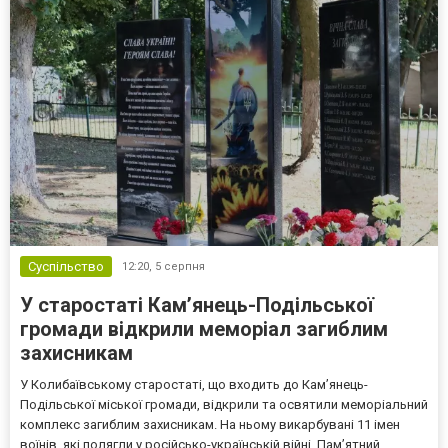
Суспільство
12:20,
5 серпня
У старостаті Кам’янець-Подільської
громади відкрили меморіал загиблим
захисникам
У Колибаївському старостаті, що входить до Кам’янець-
Подільської міської громади, відкрили та освятили меморіальний
комплекс загиблим захисникам. На ньому викарбувані 11 імен
воїнів, які полягли у російсько-українській війні. Пам’ятний