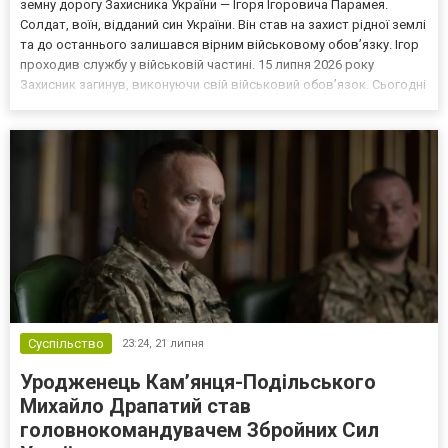
земну дорогу Захисника України — Ігоря Ігоровича Парамея.
Солдат, воїн, відданий син України. Він став на захист рідної землі
та до останнього залишався вірним військовому обов’язку. Ігор
проходив службу у військовій частині. 15 липня 2026 року
Захисник загинув, виконуючи свій військовий обов’язок. Сьогодні
рідні, побратими, друзі та мешканці громади схилили голови у
скорботі. Коридором шани, молитвою...
Суспільство
23:24,
21 липня
Уродженець Кам’янця-Подільського
Михайло Драпатий став
головнокомандувачем Збройних Сил