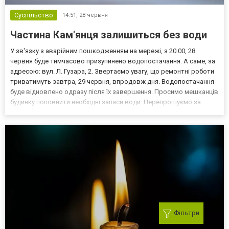
Суспільство
14:51,
28 червня
Частина Кам'янця залишиться без води
У зв'язку з аварійним пошкодженням на мережі, з 20.00, 28
червня буде тимчасово призупинено водопостачання. А саме, за
адресою: вул. Л. Гузара, 2. Звертаємо увагу, що ремонтні роботи
триватимуть завтра, 29 червня, впродовж дня. Водопостачання
буде відновлено одразу після їх завершення. Просимо мешканців
будинку поповнити необхідні запаси води. Перепрошуємо за
тимчасові незручності, - написали у Міськтепловоденергія
Комунальне Підприємство. Читайте також:"1...
Фільтри