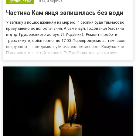
Суспільство
10:14,
4 серпня
Частина Кам'янця залишилась без води
У зв'язку з пошкодженням на мережі, 4 серпня буде тимчасово
призупинено водопостачання. А саме: вул. Годованця (частина
від пр. Грушевського до вул. Л. Українки). Ремонтні роботи
триватимуть, орієнтовно, до 17.00. Перепрошуємо за тимчасові
незручності, - повідомили у Міськтепловоденергія Комунальне
Підприємство. Читайте також:"У Дунаївцях планують з нуля
збудувати котельню для освітнього закладу".