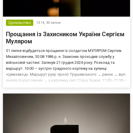
Суспільство
13:14,
30 липня
Прощання із Захисником України Сергієм
Муляром
31 липня відбудеться прощання із солдатом МУЛЯРОМ Сергієм
Михайловичем, 30.08.1986 р. н. Захисник проходив службу у
військовій частині. Загинув 21 грудня 2024 року. Розклад та
маршрут: 10:00 — зустріч траурного кортежу на зупинці
«Цемзавод». Маршрут руху: просп. Грушевського → ринок → вул.
князів Коріатовичів → у напрямку смт Стара Ушиця. 11:00–11:30 —
прощання у місцевому будинку культури. 12:00–13:00 — прощання
за місцем проживання Захисника: вул. Богдан...