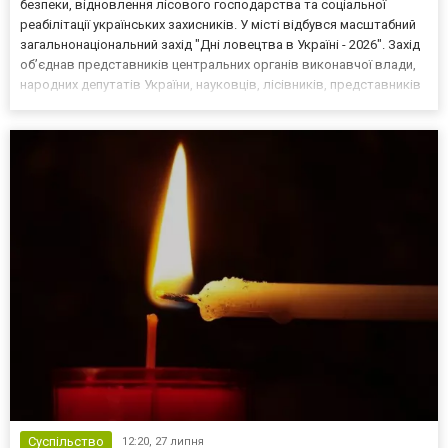
безпеки, відновлення лісового господарства та соціальної
реабілітації українських захисників. У місті відбувся масштабний
загальнонаціональний захід "Дні ловецтва в Україні - 2026". Захід
об’єднав представників центральних органів виконавчої влади,
народних депутатів України, науковців, лісівників, представників
мисливської спільноти, ветеранів, духовенство та підприємців.
Головними темами порядк...
Суспільство
12:20,
27 липня