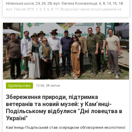
Нігинське шосе, 24, 26, 28; вул. Євгена Коновальця, 6, 8, 14, 16, 18;
вул. Героїв ЗСУ, 1, 3, 5, 6, 8, 11. Водночас через пошкодження на
мережі буде тимчасово призупинено холодне водопостачання за
адресою: Нова будова, 2 (вул....
Суспільство
12:04,
28 липня
Збереження природи, підтримка
ветеранів та новий музей: у Кам’янці-
Подільському відбулися "Дні ловецтва в
Україні"
Кам’янець-Подільський став осередком обговорення екологічної