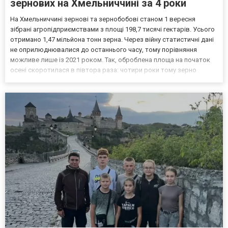
зернових на Хмельниччині за 4 роки
На Хмельниччині зернові та зернобобові станом 1 вересня
зібрані агропідприємствами з площі 198,7 тисячі гектарів. Усього
отримано 1,47 мільйона тонн зерна. Через війну статистичні дані
не оприлюднювалися до останнього часу, тому порівняння
можливе лише із 2021 роком. Так, оброблена площа на початок
осені скоротилася в півтора раза: чотири роки тому зерно
зібрали з 302,2 тисячі гектарів при врожаї в 1,7 мільйона тонна.
Як бачимо, значне падіння в розмірах о...