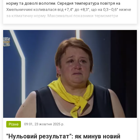
норму та доволі вологим. Середня температура повітря на
Хмельниччині коливалася від +7,4° до +8,3°, що на 0,3–0,6° нижче
за кліматичну норму. Максимальні показники термометри
зафіксували 24 жовтня - найтепліше цього дня було у Кам’янці-
Подільському, де повітря прогрілося до +17,6°. Найнижчу темп...
Різне
09:01,
23 жовтня 2025 р.
"Нульовий результат": як минув новий