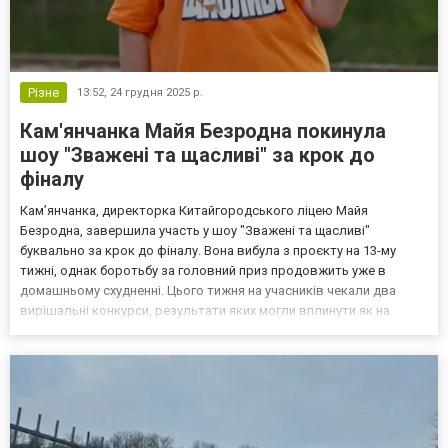
Різне
13:52,
24 грудня 2025 р.
Кам'янчанка Майя Безродна покинула
шоу "Зважені та щасливі" за крок до
фіналу
Кам’янчанка, директорка Китайгородського ліцею Майя
Безродна, завершила участь у шоу "Зважені та щасливі"
буквально за крок до фіналу. Вона вибула з проєкту на 13-му
тижні, однак боротьбу за головний приз продовжить уже в
домашньому схудненні. Цього тижня на учасників чекали два
вирішальні конкурси, результати яких могли вплинути як на
контрольне зважування, так і на подальшу долю кожного в
проєкті. Як усе відбувалося — читайте далі. Перше випробування
У п...