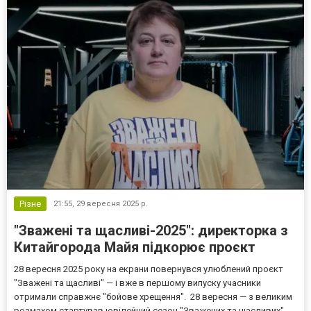
Різне
21:55,
29 вересня 2025 р.
"Зважені та щасливі-2025": директорка з
Китайгорода Майя підкорює проєкт
28 вересня 2025 року на екрани повернувся улюблений проєкт
"Зважені та щасливі" — і вже в першому випуску учасники
отримали справжнє "бойове хрещення". 28 вересня — з великим
розмахом стартував ювілейний сезон "Зважених та щасливих".