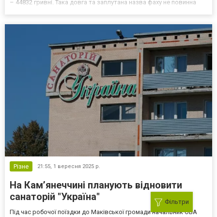
– 44832 гривні. Така довга та заплутана назва фаху не повинна
вводити в оману: на рівень заробленого передусім впливає
наявність на теренах краю Хмельницько...
Різне
21:55,
1 вересня 2025 р.
На Кам’янеччині планують відновити
санаторій "Україна"
Фільтри
Під час робочої поїздки до Маківської громади начальник ОВА