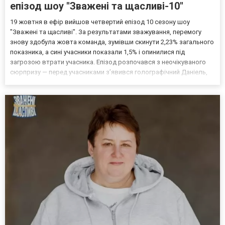
епізод шоу "Зважені та щасливі-10"
19 жовтня в ефір вийшов четвертий епізод 10 сезону шоу
"Зважені та щасливі". За результатами зважування, перемогу
знову здобула жовта команда, зумівши скинути 2,23% загального
показника, а сині учасники показали 1,5% і опинилися під
загрозою втрати учасника. Епізод розпочався з неочікуваного
сюрпризу — перед учасниками з’явився голографічний Даніель,
який оголосив старт масштабних випробувань. Цього разу
результат вирішували не тільки тренування і харчуван...