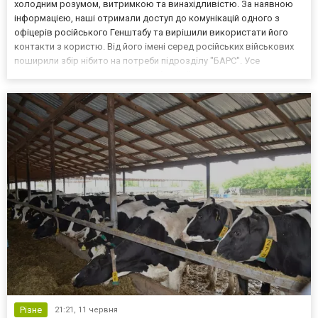
холодним розумом, витримкою та винахідливістю. За наявною
інформацією, наші отримали доступ до комунікацій одного з
офіцерів російського Генштабу та вирішили використати його
контакти з користю. Від його імені серед російських військових
поширили збір нібито на потреби підрозділу "БАРС". Усе
виглядало звично: звернення до "своїх", прохання підтримати
"таваріщєй", звичайні перекази. Російські військов...
Різне
21:21,
11 червня