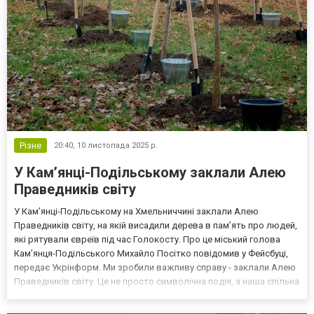
Різне
20:40,
10 листопада 2025 р.
У Кам’янці-Подільському заклали Алею
Праведників світу
У Кам’янці-Подільському на Хмельниччині заклали Алею
Праведників світу, на якій висадили дерева в пам’ять про людей,
які рятували євреїв під час Голокосту. Про це міський голова
Кам’янця-Подільського Михайло Посітко повідомив у Фейсбуці,
передає Укрінформ. Ми зробили важливу справу - заклали Алею
Праведників світу. Це не просто символічна подія, а наша спільна
шана людям, які в часи Другої світової війни ризикували власним
життям, аби врятувати інших, - по...