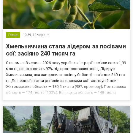
Різне
10:39,
10 червня
Хмельниччина стала лідером за посівами
сої: засіяно 240 тисяч га
Станом на 8 червня 2026 року українські аграрії засіяли соєю 1,99
млн га, що становить 97% від прогнозованих площ. Лідирує
Хмельниччина, яка завершила посівну бобової, засіявши 240 тис.
га. До першої шістки регіонів за площами сої також увійшли:
Житомирська область — 180,5 тис. га (98% прогнозу); Полтавська
область — 174 тис. га (100%); Вінницька область — 148 тис. га
(103,5%); Тернопільська область — 138,5 тис. га (102,2%); Сумська
область — 136,8 тис. га...