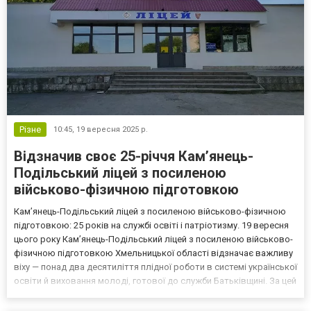
Різне
10:45,
19 вересня 2025 р.
Відзначив своє 25-річчя Кам’янець-
Подільський ліцей з посиленою
військово-фізичною підготовкою
Кам’янець-Подільський ліцей з посиленою військово-фізичною
підготовкою: 25 років на службі освіті і патріотизму. 19 вересня
цього року Кам’янець-Подільський ліцей з посиленою військово-
фізичною підготовкою Хмельницької області відзначає важливу
віху — понад два десятиліття плідної роботи в системі української
освіти й виховання молоді, готової до служби Батьківщині. За цей
час заклад утвердився як осередок не лише фізичної і військової
підготовки підлітків...