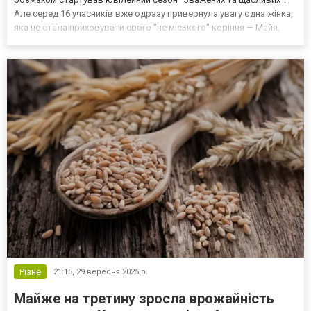
Але серед 16 учасників вже одразу привернула увагу одна жінка,
яка не стала приховувати свого "не міського" коріння — Майя,
директорка школи з села Китайгород. В її історії — непроста
дорога, відповідальність перед учнями, гр...
Різне
21:15,
29 вересня 2025 р.
Майже на третину зросла врожайність