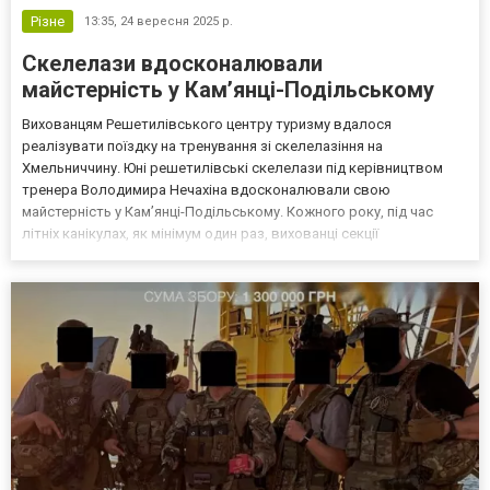
Різне
13:35,
24 вересня 2025 р.
Скелелази вдосконалювали
майстерність у Кам’янці-Подільському
Вихованцям Решетилівського центру туризму вдалося
реалізувати поїздку на тренування зі скелелазіння на
Хмельниччину. Юні решетилівські скелелази під керівництвом
тренера Володимира Нечахіна вдосконалювали свою
майстерність у Кам’янці-Подільському. Кожного року, під час
літніх канікулах, як мінімум один раз, вихованці секції
скелелазіння їздять тренуватись на природні скелі! Цього року на
літніх канікулах з багатьох причин не вдалося організувати
подібні тр...