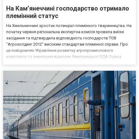
На Камʼянеччині господарство отримало
племінний статус
На Хмельниччині зростає потенціал племінного тваринництва. На
початку червня регіональна експертна комісія провела виїзні
засідання та підтвердила відповідність господарств ТОВ
"Агрохолдинг 2012" високим стандартам племінної справи. Про
це повідомляє Управління розвитку агропромислового
комплексу та земельних відносин Хмельницької ОДА Оцінка
тваринницьких комплексів відбулася 2–3 червня 2026 року
відповідно до наказу Мінагрополітики України № 234. Перевірк...