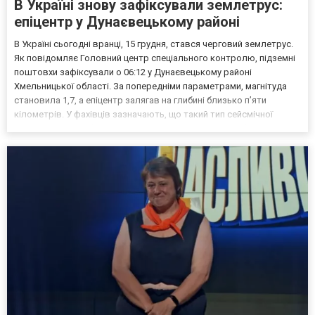
В Україні знову зафіксували землетрус:
епіцентр у Дунаєвецькому районі
В Україні сьогодні вранці, 15 грудня, стався черговий землетрус.
Як повідомляє Головний центр спеціального контролю, підземні
поштовхи зафіксували о 06:12 у Дунаєвецькому районі
Хмельницької області. За попередніми параметрами, магнітуда
становила 1,7, а епіцентр залягав на глибині близько п’яти
кілометрів. У фахівців зазначають, що такий тип сейсмічної
активності класифікується як ледве відчутний. Для більшості
людей подібні поштовхи зазвичай залишаються...