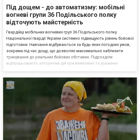
Під дощем - до автоматизму: мобільні
вогневі групи 36 Подільського полку
відточують майстерність
Гвардійці мобільних вогневих груп 36 Подільського полку
Національної гвардії України системно підвищують рівень бойової
підготовки. Навчання відбуваються за будь-яких погодних умов,
зокрема під час дощу, що дозволяє максимально наблизити
тренування до реальних бойових обставин. Підрозділи
відпрацьовують алгоритми дій при виявленні та ураженні
повітряних цілей, швидке розгортання, зміну позицій та
взаємодію в складі розрахунку. Особлива увага приділяється з...