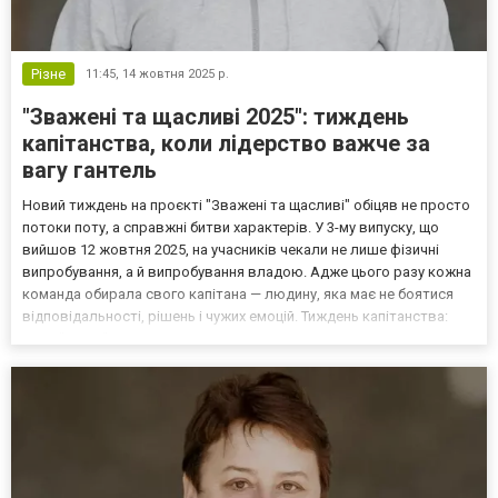
Різне
11:45,
14 жовтня 2025 р.
"Зважені та щасливі 2025": тиждень
капітанства, коли лідерство важче за
вагу гантель
Новий тиждень на проєкті "Зважені та щасливі" обіцяв не просто
потоки поту, а справжні битви характерів. У 3-му випуску, що
вийшов 12 жовтня 2025, на учасників чекали не лише фізичні
випробування, а й випробування владою. Адже цього разу кожна
команда обирала свого капітана — людину, яка має не боятися
відповідальності, рішень і чужих емоцій. Тиждень капітанства:
коли "лідер" — не титул, а тягар Від самого початку епізоду стало
зрозуміло: це буде боротьба...