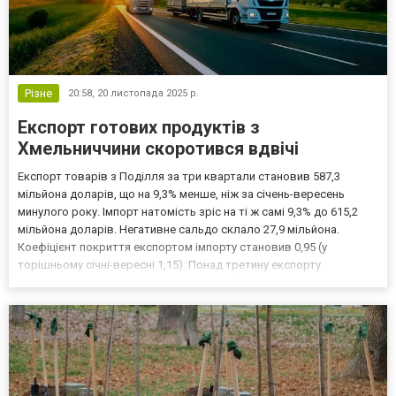
Різне
20:58,
20 листопада 2025 р.
Експорт готових продуктів з
Хмельниччини скоротився вдвічі
Експорт товарів з Поділля за три квартали становив 587,3
мільйона доларів, що на 9,3% менше, ніж за січень-вересень
минулого року. Імпорт натомість зріс на ті ж самі 9,3% до 615,2
мільйона доларів. Негативне сальдо склало 27,9 мільйона.
Коефіцієнт покриття експортом імпорту становив 0,95 (у
торішньому січні-вересні 1,15). Понад третину експорту
Хмельниччини – 34,6% від загального обсягу – становили
продукти рослинного походження. Їх вивезено на 203,5 мільй...