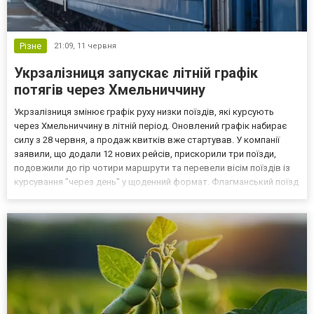
Різне
21:09,
11 червня
Укрзалізниця запускає літній графік
потягів через Хмельниччину
Укрзалізниця змінює графік руху низки поїздів, які курсують
через Хмельниччину в літній період. Оновлений графік набирає
силу з 28 червня, а продаж квитків вже стартував. У компанії
заявили, що додали 12 нових рейсів, прискорили три поїзди,
подовжили до гір чотири маршрути та перевели вісім поїздів із
курсування "через день" у щоденний формат. Флагманський поїзд
№1/2 "Єдність" сполученням Харків — Ворохта подовжили до
Рахова. Від 29 червня він курсуватиме...