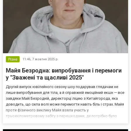
Різне
11:46,
7 жовтня 2025 р.
Майя Безродна: випробування і перемоги
у "Зважені та щасливі 2025"
Другий випуск ювілейного сезону шоу подарував глядачам не
лише випробування для тіла, а й справжній емоційний екшн — все
завдяки Майї Безродній, директорці ліцею з Китайгорода, яка
доводить, що сила волі може перемогти навіть біль і страх. Майя
проти фізичного виклику Майя взяла участь у
трьохкілометровому забігу з перешкодами, де потрібно було
збирати важкі шини. Болі в колінах і втома не стали перепоною —
вона йшла вперед, попри дискомфорт. Я вже давно н...