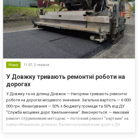
Різне
11:07,
2 червня
У Довжку тривають ремонтні роботи на
дорогах
У Довжку та на ділянці Довжок — Нагоряни тривають ремонтні
роботи на дорогах місцевого значення. Загальна вартість — 6 000
000 грн. Фінансування — 50% з бюджету громади та 50% від ДУ
"Служба місцевих доріг Хмельниччини". Виконуються: — ямковий
ремонт струменевим методом; — поточний ремонт "картами" на
найпроблемніших ділянках. Балансоутримувачем доріг є ДУ
"Служба місцевих доріг Хмельниччини". Читайте також:"Друг у
біді: аферисти ошукали мешканку Камʼянечч...