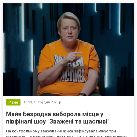
Різне
16:23,
16 грудня 2025 р.
Майя Безродна виборола місце у
півфіналі шоу "Зважені та щасливі"
На контрольному зважуванні жінка зафіксувала мінус три