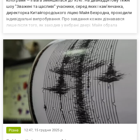
кілограми — її вага зменшилася до 95 кг. На дванадцятому тижні
шоу "Зважені та щасливі" учасники, серед яких і кам’янчанка,
директорка Китайгородського ліцею Майя Безродна, проходили
індивідуальні випробування. Про завдання кожен дізнавався
лише після того, як заходив у вибрані двері. Майя обрала
випробування на рівновагу. За умовами їй потрібно було
подолати дистанцію з чотирьох перешкод, не торкнувши...
Різне
12:47,
15 грудня 2025 р.