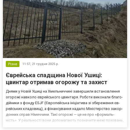
Різне
11:57,
21 грудня 2025 р.
Єврейська спадщина Нової Ушиці:
цвинтар отримав огорожу та захист
Дня­ми у Но­вій Уши­ці на Хмель­нич­чи­ні за­вер­ши­ли вста­нов­лення
ого­ро­жі нав­ко­ло єв­рей­сько­го цвин­та­ря. Ро­бо­ти ви­ко­на­ли бла­го­
дій­ни­ки з фон­ду ESJF (Єв­ро­пей­ська іні­ці­ати­ва зі збе­ре­жен­ня єв­
рей­ських кла­до­вищ), а фі­нан­су­ван­ня на­да­ло Мі­ніс­терс­тво за­кор­
донних справ Ні­меч­чи­ни. Та­кі ого­ро­жі — це не про «фор­маль­
ність». У ре­аль­нос­ті во­ни до­по­ма­га­ють поз­на­чи­ти ме­жі по­хо­вань,
змен­шу­ють ри­зи­ки ви­...