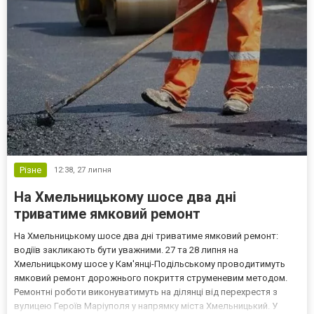
Різне
12:38,
27 липня
На Хмельницькому шосе два дні
триватиме ямковий ремонт
На Хмельницькому шосе два дні триватиме ямковий ремонт:
водіїв закликають бути уважними. 27 та 28 липня на
Хмельницькому шосе у Кам'янці-Подільському проводитимуть
ямковий ремонт дорожнього покриття струменевим методом.
Ремонтні роботи виконуватимуть на ділянці від перехрестя з
вулицею Героїв Маріуполя у напрямку міста Хмельницький. У