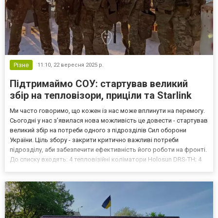
Різне
11:10,
22 вересня 2025 р.
Підтримаймо СОУ: стартував великий
збір на тепловізори, приціли та Starlink
Ми часто говоримо, що кожен із нас може вплинути на перемогу.
Сьогодні у нас з’явилася нова можливість це довести - стартував
великий збір на потреби одного з підрозділів Сил оборони
України. Ціль збору - закрити критично важливі потреби
підрозділу, аби забезпечити ефективність його роботи на фронті.
До списку входять: 4 тепловізійні коліматори Holosun DRS-TH; 4
тепловізійні приціли Guide TS435; 10 глушників Zbroyar FAST; 2
стандартні та 2 автомобільні Sta...