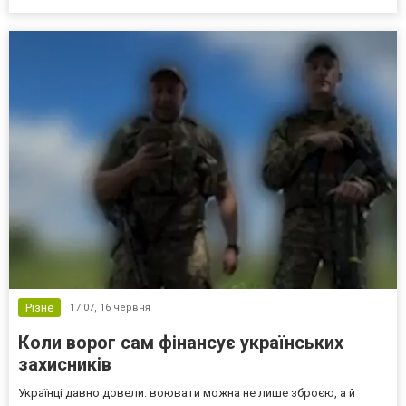
зв'язку з проведенням ремонту водіїв просять бути максимально
уважними, дотримуватися безпечної швидкості руху та, за
можли...
Різне
17:07,
16 червня
Коли ворог сам фінансує українських
захисників
Українці давно довели: воювати можна не лише зброєю, а й