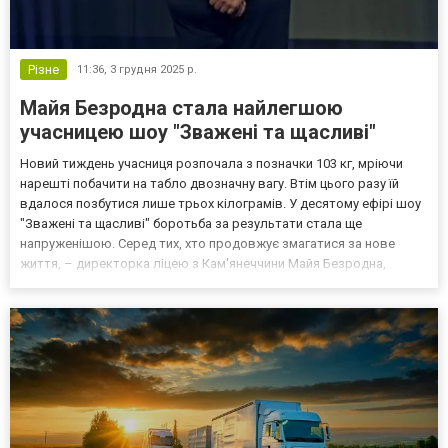
Різне
11:36,
3 грудня 2025 р.
Майя Безродна стала найлегшою
учасницею шоу "Зважені та щасливі"
Новий тиждень учасниця розпочала з позначки 103 кг, мріючи
нарешті побачити на табло двозначну вагу. Втім цього разу їй
вдалося позбутися лише трьох кілограмів. У десятому ефірі шоу
"Зважені та щасливі" боротьба за результати стала ще
напруженішою. Серед тих, хто продовжує змагатися за нове
життя, – директорка ліцею з Кам'янеччини Майя Безродна,
учасниця помаранчевої команди. Тиждень був непростим: за
умовами проєкту той, хто покаже найгірший результат у т...