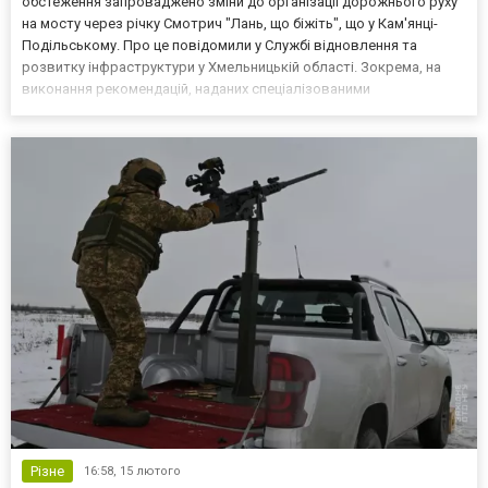
обстеження запроваджено зміни до організації дорожнього руху
на мосту через річку Смотрич "Лань, що біжіть", що у Кам'янці-
Подільському. Про це повідомили у Службі відновлення та
розвитку інфраструктури у Хмельницькій області. Зокрема, на
виконання рекомендацій, наданих спеціалізованими
організаціями, збільшено допустиме навантаження для
великовагових транспортних засобів до 30 тон загальної маси та
до 10...
Різне
16:58,
15 лютого