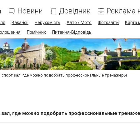
а
Новини
Довідник
Реклама н
лля
Вакансії
Нерухомість
Авто / Мото
Фотозвіти
Карта 
олошення
Помічник
Питання-Відповідь
 спорт зал, где можно подобрать профессиональные тренажеры
т зал, где можно подобрать профессиональные тренаж