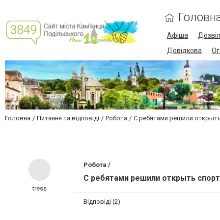
Головн
Афіша
Дозві
Довідкова
Ог
Головна
Питання та відповіді
Робота
С ребятами решили открыть
Робота /
С ребятами решили открыть спор
tress
Відповіді (2)