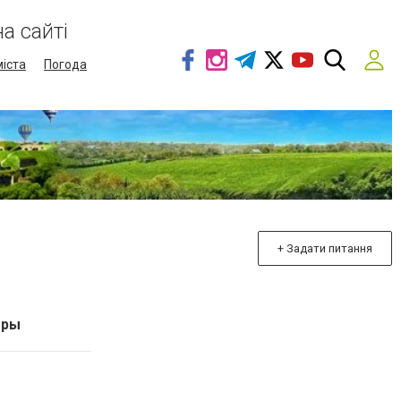
а сайті
міста
Погода
+ Задати питання
еры