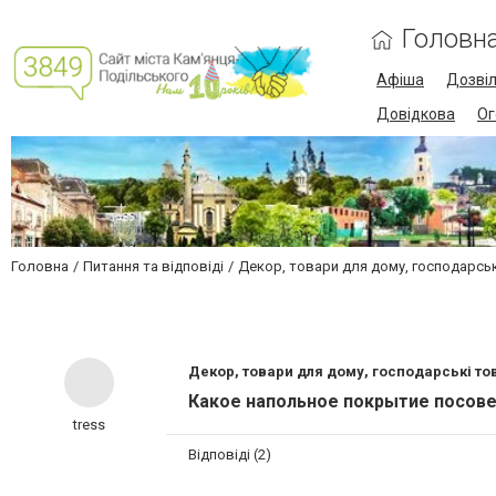
Головн
Афіша
Дозві
Довідкова
Ог
Головна
Питання та відповіді
Декор, товари для дому, господарсь
Декор, товари для дому, господарські то
Какое напольное покрытие посове
tress
Відповіді (2)