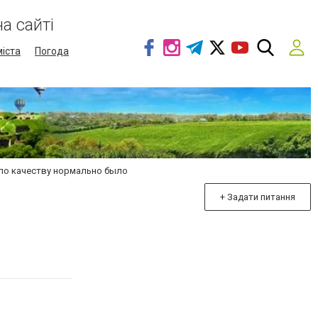
а сайті
міста
Погода
 по качеству нормально было
+ Задати питання