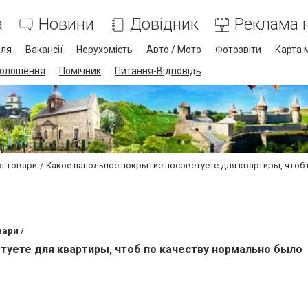
а
Новини
Довідник
Реклама н
лля
Вакансії
Нерухомість
Авто / Мото
Фотозвіти
Карта 
олошення
Помічник
Питання-Відповідь
кі товари
Какое напольное покрытие посоветуете для квартиры, чтоб
вари /
туете для квартиры, чтоб по качеству нормально было