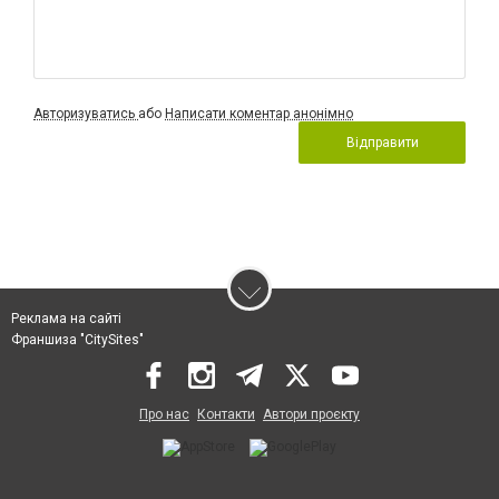
Авторизуватись
або
Написати коментар анонімно
Відправити
Реклама на сайті
Франшиза "CitySites"
Про нас
Контакти
Автори проєкту