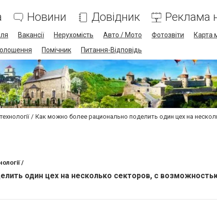
а
Новини
Довідник
Реклама н
лля
Вакансії
Нерухомість
Авто / Мото
Фотозвіти
Карта 
олошення
Помічник
Питання-Відповідь
технології
Как можно более рационально поделить один цех на нескол
ології /
елить один цех на несколько секторов, с возможность