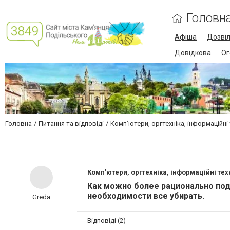
Головн
Афіша
Дозві
Довідкова
Ог
Головна
Питання та відповіді
Комп’ютери, оргтехніка, інформаційні 
Комп’ютери, оргтехніка, інформаційні техн
Как можно более рационально под
необходимости все убирать.
Greda
Відповіді (2)