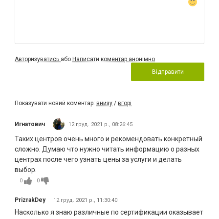
Авторизуватись
або
Написати коментар анонімно
Відправити
Показувати новий коментар:
внизу
/
вгорі
Игнатович
12 груд. 2021 р., 08:26:45
Таких центров очень много и рекомендовать конкретный
сложно. Думаю что нужно читать информацию о разных
центрах после чего узнать цены за услуги и делать
выбор.
0
0
PrizrakDey
12 груд. 2021 р., 11:30:40
Насколько я знаю различные по сертификации оказывает