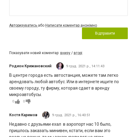
Авторизуватись
або
Написати коментар анонімно
Відправити
Показувати новий коментар:
внизу
/
вгорі
Родион Крижановский
9 груд. 2021 р., 14:11:43
В центре города есть автостанция, можете там легко
арендовать любой автобус. Или в интернете ищите по
своему городу, ту фирму, которая сдает в аренду
микроавтобусы.
0
0
Костя Каримов
9 груд. 2021 р., 16:40:51
Недавно с друзьями ехал в аэропорт нас 10 было,
пришлось заказать минивен, кстати, если вам это