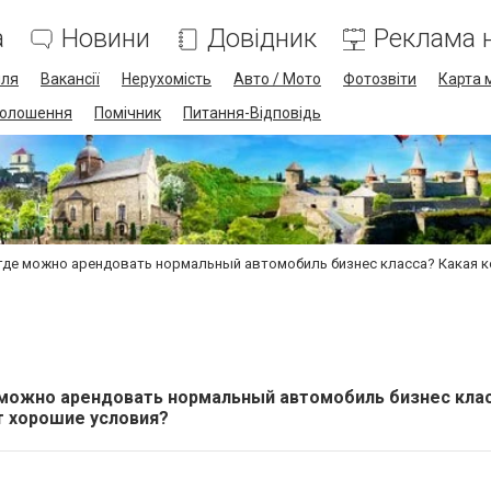
а
Новини
Довідник
Реклама н
лля
Вакансії
Нерухомість
Авто / Мото
Фотозвіти
Карта 
олошення
Помічник
Питання-Відповідь
 где можно арендовать нормальный автомобиль бизнес класса? Какая 
 можно арендовать нормальный автомобиль бизнес кла
т хорошие условия?