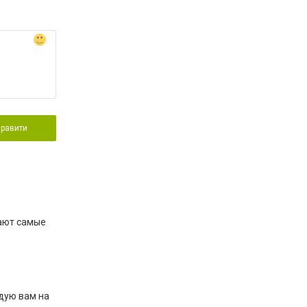
правити
гают самые
ндую вам на