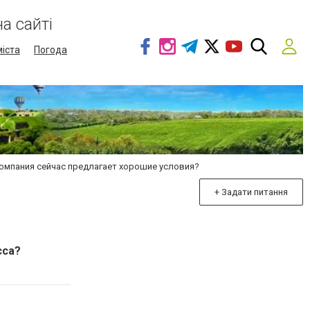
а сайті
міста
Погода
компания сейчас предлагает хорошие условия?
+ Задати питання
сса?