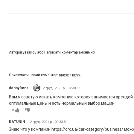
Авторизуватись
або
Написати коментар анонімно
Показувати новий коментар:
внизу
/
вгорі
dennyBenz
2 груд. 2021 р., 07:30:58
Вам я советую искать компанию которая занимается арендой
оптимальные цены и есть нормальный выбор машин.
0
0
KATUNIN
2 груд. 2021 р., 09:33:54
Знаю что у компании https://drc.ua/car-category/business/ 