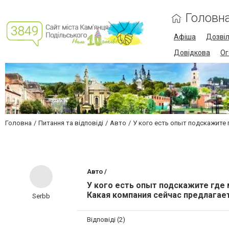
Головн
Афіша
Дозві
Довідкова
Ог
Головна
Питання та відповіді
Авто
У кого есть опыт подскажите
Авто /
У кого есть опыт подскажите где
Какая компания сейчас предлагае
Serbb
Відповіді (2)