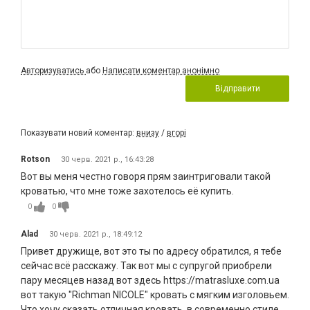
Авторизуватись
або
Написати коментар анонімно
Відправити
Показувати новий коментар:
внизу
/
вгорі
Rotson
30 черв. 2021 р., 16:43:28
Вот вы меня честно говоря прям заинтриговали такой
кроватью, что мне тоже захотелось её купить.
0
0
Alad
30 черв. 2021 р., 18:49:12
Привет дружище, вот это ты по адресу обратился, я тебе
сейчас всё расскажу. Так вот мы с супругой приобрели
пару месяцев назад вот здесь https://matrasluxe.com.ua
вот такую "Richman NICOLE" кровать с мягким изголовьем.
Что хочу сказать отличная кровать, в современно стиле