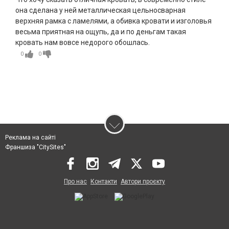
она сделана у ней металлическая цельносварная
верхняя рамка с ламелями, а обивка кровати и изголовья
весьма приятная на ощупь, да и по деньгам такая
кровать нам вовсе недорого обошлась.
0
0
Реклама на сайті
Франшиза "CitySites"
Про нас
Контакти
Автори проєкту