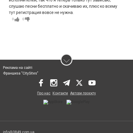
исполнителей, так что я теперь только тут зависаю,
слушаю песни бесплатно и скачиваю их, плюс ко всему
тут регистрация вовсе не нужна.
0
0
Реклама на сайті
Франшиза "CitySites"
Про нас
Контакти
Автори проєкту
info@3849.com.ua