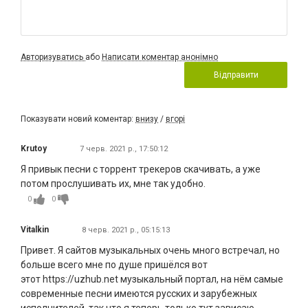
Авторизуватись
або
Написати коментар анонімно
Відправити
Показувати новий коментар:
внизу
/
вгорі
Krutoy
7 черв. 2021 р., 17:50:12
Я привык песни с торрент трекеров скачивать, а уже
потом прослушивать их, мне так удобно.
0
0
Vitalkin
8 черв. 2021 р., 05:15:13
Привет. Я сайтов музыкальных очень много встречал, но
больше всего мне по душе пришёлся вот
этот https://uzhub.net музыкальный портал, на нём самые
современные песни имеются русских и зарубежных