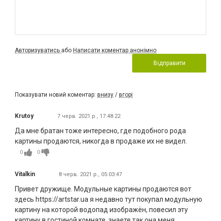
Авторизуватись
або
Написати коментар анонімно
Відправити
Показувати новий коментар:
внизу
/
вгорі
Krutoy
7 черв. 2021 р., 17:48:22
Да мне братан тоже интересно, где подобного рода
картины продаются, никогда в продаже их не видел.
0
0
Vitalkin
8 черв. 2021 р., 05:03:47
Привет дружище. Модульные картины продаются вот
здесь https://artstar.ua я недавно тут покупал модульную
картину на которой водопад изображён, повесил эту
картину в гостиной комнате, знаете так она меня