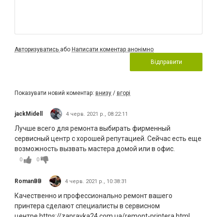
Авторизуватись
або
Написати коментар анонімно
Відправити
Показувати новий коментар:
внизу
/
вгорі
jackMidell
4 черв. 2021 р., 08:22:11
Лучше всего для ремонта выбирать фирменный
сервисный центр с хорошей репутацией. Сейчас есть еще
возможность вызвать мастера домой или в офис.
0
0
RomanBB
4 черв. 2021 р., 10:38:31
Качественно и профессионально ремонт вашего
принтера сделают специалисты в сервисном
центре https://zapravka24.com.ua/remont-printera.html