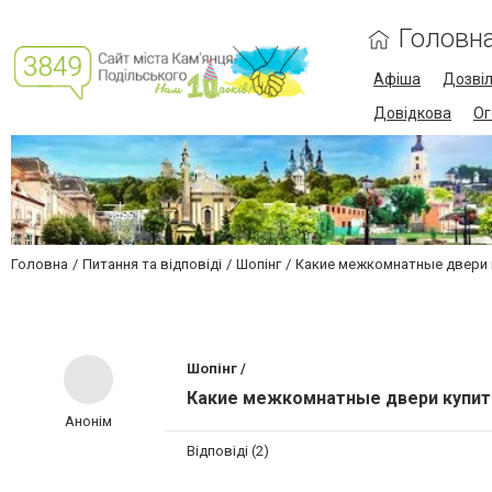
Головн
Афіша
Дозві
Довідкова
Ог
Головна
Питання та відповіді
Шопінг
Какие межкомнатные двери 
Шопінг /
Какие межкомнатные двери купить
Анонім
Відповіді (2)