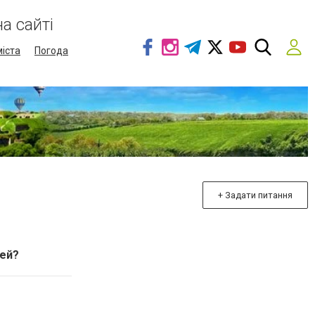
а сайті
міста
Погода
+ Задати питання
рей?