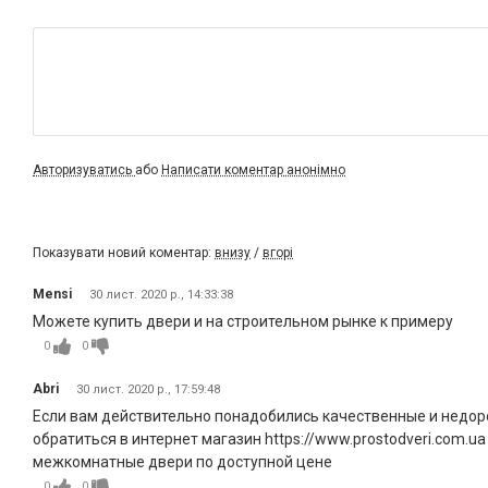
Авторизуватись
або
Написати коментар анонімно
Показувати новий коментар:
внизу
/
вгорі
Mensi
30 лист. 2020 р., 14:33:38
Можете купить двери и на строительном рынке к примеру
0
0
Abri
30 лист. 2020 р., 17:59:48
Если вам действительно понадобились качественные и недор
обратиться в интернет магазин https://www.prostodveri.com.u
межкомнатные двери по доступной цене
0
0