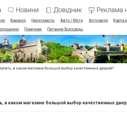
а
Новини
Довідник
Реклама н
лля
Вакансії
Нерухомість
Авто / Мото
Фотозвіти
Карта 
олошення
Помічник
Питання-Відповідь
купить, в каком магазине большой выбор качественных дверей?
, в каком магазине большой выбор качественных две