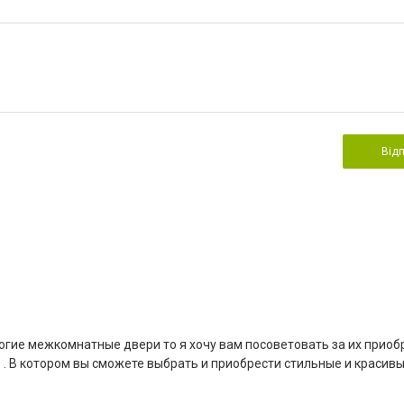
Від
огие межкомнатные двери то я хочу вам посоветовать за их прио
a . В котором вы сможете выбрать и приобрести стильные и красив