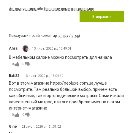
Авторизуватись
або
Написати коментар анонімно
Відправити
Показувати новий коментар:
внизу
/
вгорі
Ahss
13 лист. 2020 р., 13:49:01
В мебельном салоне можно посмотреть для начала
0
0
Bati22
13 лист. 2020 р., 16:04:12
Вот в этом магазине https://neoluxe.com.ua лучше
посмотрите. Там реально большой выбор, причем есть
как обычные, так и ортопедические матрасы. Сами искали
качественный матрас, в итоге приобрели именно в этом
интернет-магазине
0
0
Gihe
21 лист. 2020 р., 21:31:02