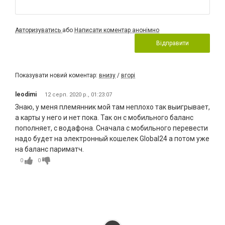
Авторизуватись
або
Написати коментар анонімно
Відправити
Показувати новий коментар:
внизу
/
вгорі
leodimi
12 серп. 2020 р., 01:23:07
Знаю, у меня племянник мой там неплохо так выигрывает,
а карты у него и нет пока. Так он с мобильного баланс
пополняет, с водафона. Сначала с мобильного перевести
надо будет на электронный кошелек Global24 а потом уже
на баланс париматч.
0
0