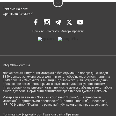
Реклама на сайті
Франшиза "CitySites"
Про нас
Контакти
Автори проєкту
info@3849.com.ua
Допускається цитування матеріалів без отримання попередньої згоди
3849.com.ua за умови розміщення в тексті обов'язкового посилання на
3849.com.ua - Сайт міста Кам'янця-Подільського. Для інтернет-видань
обов'язкове розміщення прямого, відкритого для пошукових систем
гіперпосилання на цитовані статті не нижче другого абзацу в тексті або в
якості джерела. Порушення виняткових прав переслідується Законом.
Матеріали з плашками "Новини компаній", "Промо", "Партнерський
матеріал", "Партнерський спецпроєкт", "Політичні новини", "Пресреліз",
"PR", "Офіційно", "Політична реклама" публікуються на правах реклами.
Політика конфіденційності
Правила сайту
Правила