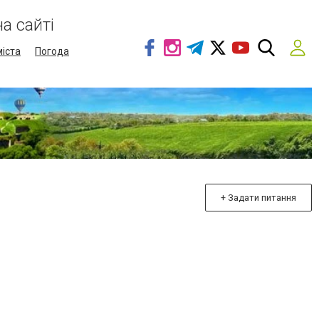
а сайті
міста
Погода
+ Задати питання