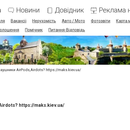
а
Новини
Довідник
Реклама н
лля
Вакансії
Нерухомість
Авто / Мото
Фотозвіти
Карта 
олошення
Помічник
Питання-Відповідь
аушники AirPods,Airdots? https://maks.kiev.ua/
rdots? https://maks.kiev.ua/