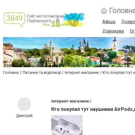
Головн
Афіша
Дозві
Довідкова
Ог
Головна
Питання та відповіді
Інтернет-магазини
Кто покупал тут н
Інтернет-магазини /
Кто покупал тут наушники AirPods,Ai
Дмитрий