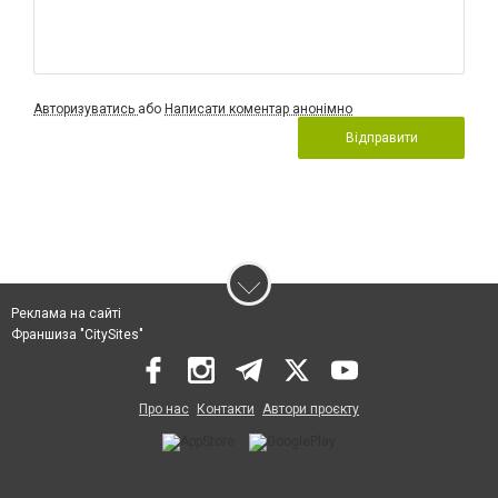
Авторизуватись
або
Написати коментар анонімно
Відправити
Реклама на сайті
Франшиза "CitySites"
Про нас
Контакти
Автори проєкту