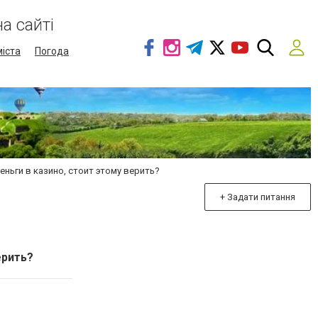
а сайті
міста
Погода
ньги в казино, стоит этому верить?
+ Задати питання
ерить?