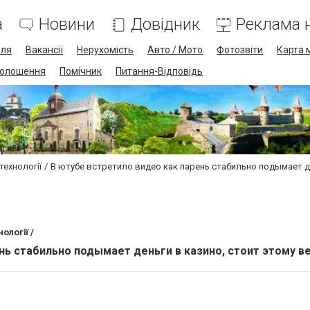
а
Новини
Довідник
Реклама н
лля
Вакансії
Нерухомість
Авто / Мото
Фотозвіти
Карта 
олошення
Помічник
Питання-Відповідь
технології
В ютубе встретило видео как парень стабильно подымает де
ології /
нь стабильно подымает деньги в казино, стоит этому в