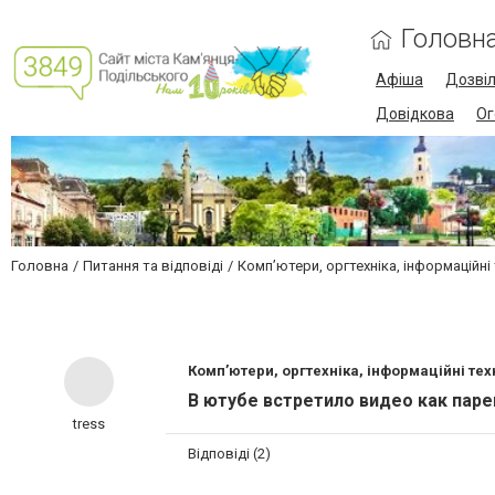
Головн
Афіша
Дозві
Довідкова
Ог
Головна
Питання та відповіді
Комп’ютери, оргтехніка, інформаційні 
Комп’ютери, оргтехніка, інформаційні техн
В ютубе встретило видео как паре
tress
Відповіді (2)