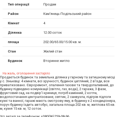
Тип операції
Продам
Район
Кам'янець-Подільський район
Кімнат
4
Ділянка
12.00 соток
площа
202.00/65.00/15.00 кв. м.
Стан
Жилий стан
Будинок
Вторинне житло
На жаль, оголошення застаріло
Продається будинок та земельна ділянка у гарному та затишному місці
у с. Зіньківці: 4 кімнати, всі зручності, будинок цегляний, 2 в'їзди, все
приватизовано. Євроремонт, опалення газове та твердопаливний, до
будинку підведено комунікації (світло, газ, вода), 2 гаража, 3 фази,
фруктовий сад, на подвір'ї криниця, погріб камінний, 2 котла,
водопостачання централізоване, септик, 2 санвузла, підігрів підлоги
кухні та ванної, гаражі мають смотрову яму, в будинку є 2 кондиціонера,
поруч будинку їздить автобус, загальна площа 202 кв. м, житлова 65 кв.
м, кухня 15 кв. м, 12 соток.
Усі деталі за телефоном: +380(96)759-08-96.