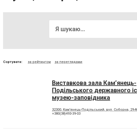
Сортувати:
за рейтингом
за переглядами
Виставкова зала Кам’янець-
Подільського державного і
музею-заповідника
32300, Кам'янець-Подільський, вул. Соборна, 29-А
+380(38)493-39-03