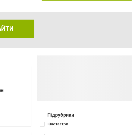
АЙТИ
пні
Підрубрики
Кінотеатри