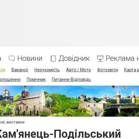
а
Новини
Довідник
Реклама н
лля
Вакансії
Нерухомість
Авто / Мото
Фотозвіти
Карта 
олошення
Помічник
Питання-Відповідь
реї, виставки
 Кам'янець-Подільський