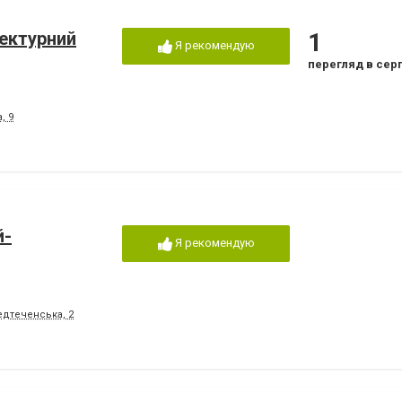
тектурний
1
Я рекомендую
перегляд в сер
, 9
й-
Я рекомендую
едтеченська, 2