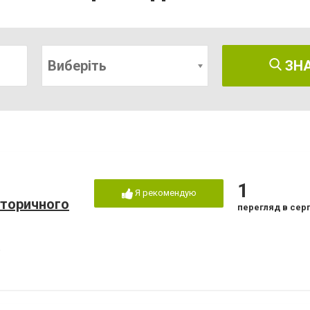
Виберіть
ЗН
1
Я рекомендую
сторичного
перегляд в сер