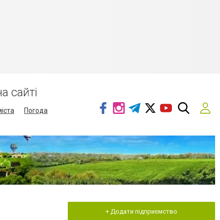
а сайті
міста
Погода
+ Додати підприємство