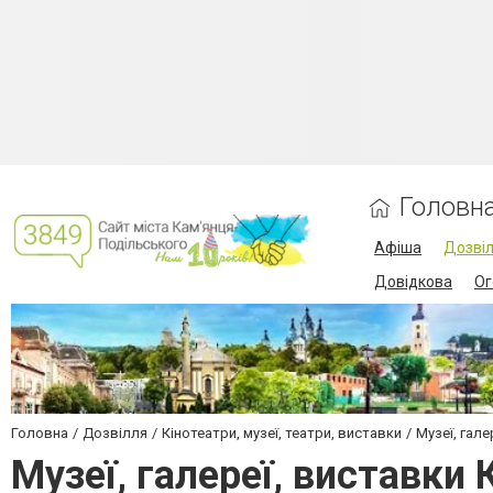
Головн
Афіша
Дозві
Довідкова
Ог
Головна
Дозвілля
Кінотеатри, музеї, театри, виставки
Музеї, гале
Музеї, галереї, виставки