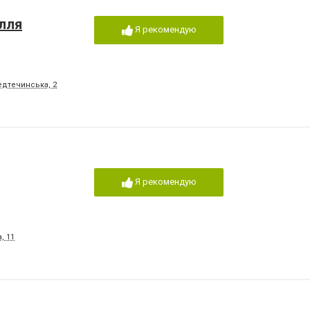
лля
Я рекомендую
едтечинська, 2
Я рекомендую
, 11