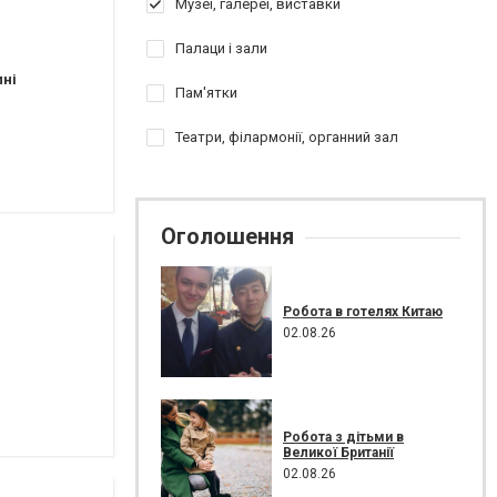
Музеї, галереї, виставки
Палаци і зали
пні
Пам'ятки
Театри, філармонії, органний зал
Оголошення
Робота в готелях Китаю
02.08.26
Робота з дітьми в
Великої Британії
02.08.26