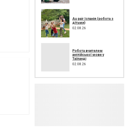
Au pair Іспанія (робота з
дітьми)
02.08.26
Робота вчителем
англійської мови у
Таїланді
02.08.26