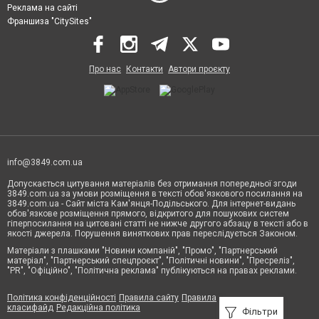
Реклама на сайті
Франшиза "CitySites"
Про нас
Контакти
Автори проєкту
info@3849.com.ua
Допускається цитування матеріалів без отримання попередньої згоди
3849.com.ua за умови розміщення в тексті обов'язкового посилання на
3849.com.ua - Сайт міста Кам'янця-Подільського. Для інтернет-видань
обов'язкове розміщення прямого, відкритого для пошукових систем
гіперпосилання на цитовані статті не нижче другого абзацу в тексті або в
якості джерела. Порушення виняткових прав переслідується Законом.
Матеріали з плашками "Новини компаній", "Промо", "Партнерський
матеріал", "Партнерський спецпроєкт", "Політичні новини", "Пресреліз",
"PR", "Офіційно", "Політична реклама" публікуються на правах реклами.
Політика конфіденційності
Правила сайту
Правила
класифайд
Редакційна політика
Фільтри