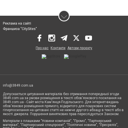
Реклама на сайті
Франшиза "CitySites"
Про нас
Контакти
Автори проєкту
info@3849.com.ua
Допускається цитування матеріалів без отримання попередньої згоди
3849.com.ua за умови розміщення в тексті обов'язкового посилання на
3849.com.ua - Сайт міста Кам'янця-Подільського. Для інтернет-видань
обов'язкове розміщення прямого, відкритого для пошукових систем
гіперпосилання на цитовані статті не нижче другого абзацу в тексті або в
якості джерела. Порушення виняткових прав переслідується Законом.
Матеріали з плашками "Новини компаній", "Промо", "Партнерський
матеріал", "Партнерський спецпроєкт", "Політичні новини", "Пресреліз",