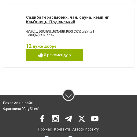
Садиба Герасімових, чан, сауна, кемпінг
Кам'янець-Подільський
32343, Довжок, вулиця лесі Українки, 21
+380(67)907-77-47
12
дуже добре
Я рекомендую
Реклама на сайті
Франшиза "CitySites"
Про нас
Контакти
Автори проєкту