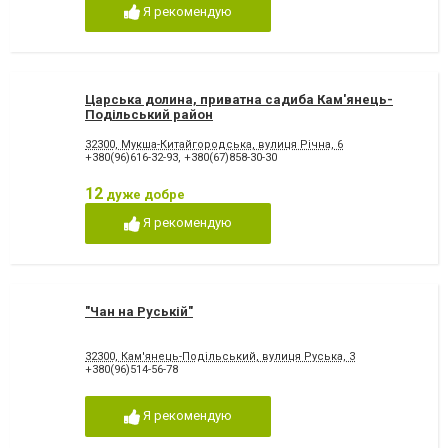
Я рекомендую
Царська долина, приватна садиба Кам'янець-
Подільський район
32300, Мукша-Китайгородська, вулиця Річна, 6
+380(96)616-32-93
,
+380(67)858-30-30
12
дуже добре
Я рекомендую
"Чан на Руській"
32300, Кам'янець-Подільський, вулиця Руська, 3
+380(96)514-56-78
Я рекомендую