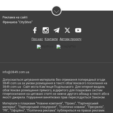
Реклама на сайті
Франшиза "CitySites"
Про нас
Контакти
Автори проєкту
info@3849.com.ua
Допускається цитування матеріалів без отримання попередньої згоди
3849.com.ua за умови розміщення в тексті обов'язкового посилання на
3849.com.ua - Сайт міста Кам'янця-Подільського. Для інтернет-видань
обов'язкове розміщення прямого, відкритого для пошукових систем
гіперпосилання на цитовані статті не нижче другого абзацу в тексті або в
якості джерела. Порушення виняткових прав переслідується Законом.
Матеріали з плашками "Новини компаній", "Промо", "Партнерський
матеріал", "Партнерський спецпроєкт", "Політичні новини", "Пресреліз",
"PR", "Офіційно", "Політична реклама" публікуються на правах реклами.