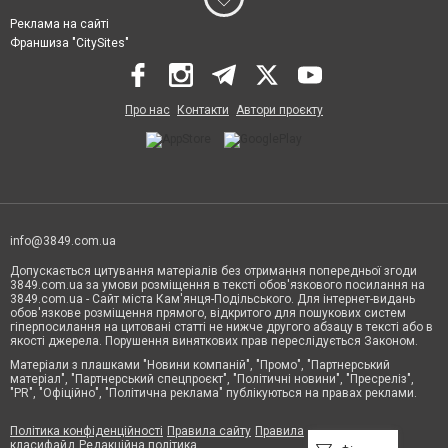
Реклама на сайті
Франшиза "CitySites"
Про нас
Контакти
Автори проєкту
info@3849.com.ua
Допускається цитування матеріалів без отримання попередньої згоди
3849.com.ua за умови розміщення в тексті обов'язкового посилання на
3849.com.ua - Сайт міста Кам'янця-Подільського. Для інтернет-видань
обов'язкове розміщення прямого, відкритого для пошукових систем
гіперпосилання на цитовані статті не нижче другого абзацу в тексті або в
якості джерела. Порушення виняткових прав переслідується Законом.
Матеріали з плашками "Новини компаній", "Промо", "Партнерський
матеріал", "Партнерський спецпроєкт", "Політичні новини", "Пресреліз",
"PR", "Офіційно", "Політична реклама" публікуються на правах реклами.
Політика конфіденційності
Правила сайту
Правила
класифайд
Редакційна політика