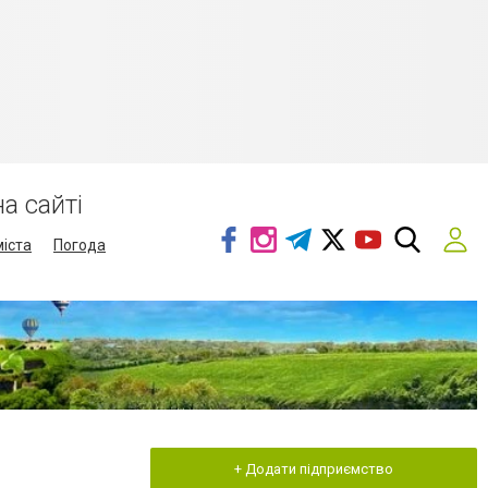
а сайті
міста
Погода
+ Додати підприємство