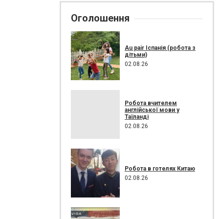
Оголошення
Au pair Іспанія (робота з
дітьми)
02.08.26
Робота вчителем
англійської мови у
Таїланді
02.08.26
Робота в готелях Китаю
02.08.26