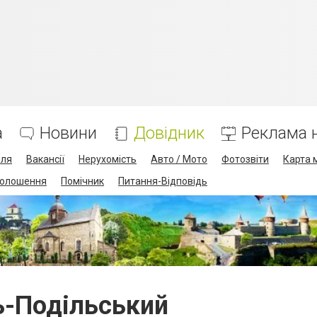
а
Новини
Довідник
Реклама н
лля
Вакансії
Нерухомість
Авто / Мото
Фотозвіти
Карта 
олошення
Помічник
Питання-Відповідь
ь-Подільський