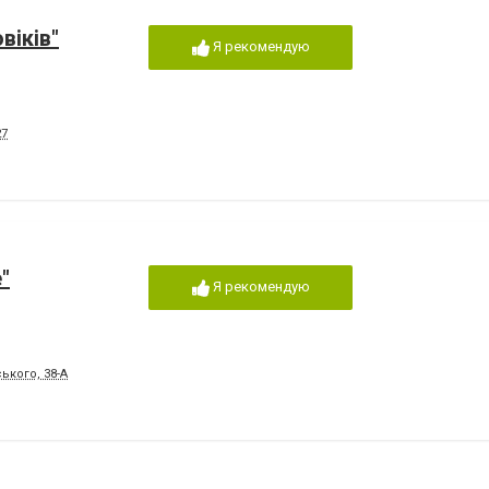
віків"
Я рекомендую
27
"
Я рекомендую
ького, 38-А