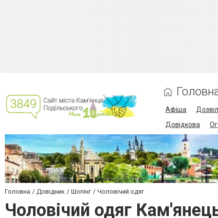
Головн
Афіша
Дозві
Довідкова
Ог
Головна
Довідник
Шопінг
Чоловічий одяг
Чоловічий одяг Кам'янец