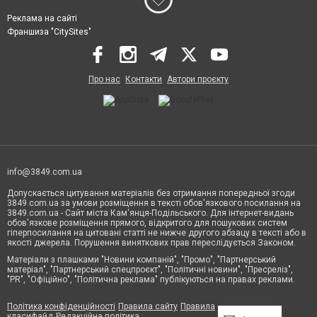
Реклама на сайті
Франшиза "CitySites"
Про нас
Контакти
Автори проєкту
info@3849.com.ua
Допускається цитування матеріалів без отримання попередньої згоди
3849.com.ua за умови розміщення в тексті обов'язкового посилання на
3849.com.ua - Сайт міста Кам'янця-Подільського. Для інтернет-видань
обов'язкове розміщення прямого, відкритого для пошукових систем
гіперпосилання на цитовані статті не нижче другого абзацу в тексті або в
якості джерела. Порушення виняткових прав переслідується Законом.
Матеріали з плашками "Новини компаній", "Промо", "Партнерський
матеріал", "Партнерський спецпроєкт", "Політичні новини", "Пресреліз",
"PR", "Офіційно", "Політична реклама" публікуються на правах реклами.
Політика конфіденційності
Правила сайту
Правила
класифайд
Редакційна політика