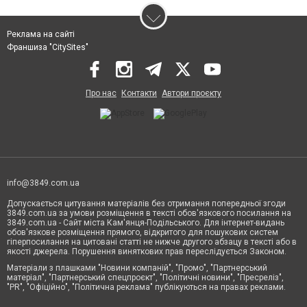
Реклама на сайті
Франшиза "CitySites"
Про нас
Контакти
Автори проєкту
info@3849.com.ua
Допускається цитування матеріалів без отримання попередньої згоди
3849.com.ua за умови розміщення в тексті обов'язкового посилання на
3849.com.ua - Сайт міста Кам'янця-Подільського. Для інтернет-видань
обов'язкове розміщення прямого, відкритого для пошукових систем
гіперпосилання на цитовані статті не нижче другого абзацу в тексті або в
якості джерела. Порушення виняткових прав переслідується Законом.
Матеріали з плашками "Новини компаній", "Промо", "Партнерський
матеріал", "Партнерський спецпроєкт", "Політичні новини", "Пресреліз",
"PR", "Офіційно", "Політична реклама" публікуються на правах реклами.