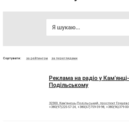
Сортувати:
за рейтингом
за переглядами
Реклама на радіо у Кам'янці
Подільському
32300, Кам'янець-Подільський, проспект Грушевс
+380(97)225-57-24
,
+380(67)759-59-98
,
+380(96)379-00