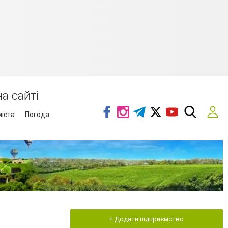
а сайті
міста
Погода
+ Додати підприємство