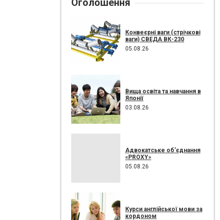
Оголошення
Конвеєрні ваги (стрічкові
ваги) СВЕДА ВК-230
05.08.26
Вища освіта та навчання в
Японії
03.08.26
Адвокатське об'єднання
«PROXY»
05.08.26
Курси англійської мови за
кордоном