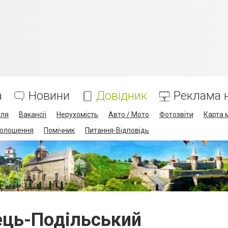
а
Новини
Довідник
Реклама н
лля
Вакансії
Нерухомість
Авто / Мото
Фотозвіти
Карта 
олошення
Помічник
Питання-Відповідь
ець-Подільський