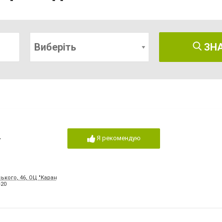
Виберіть
ЗН
-
Я рекомендую
ького, 46, ОЦ "Карандаш", 11 поверх
-20