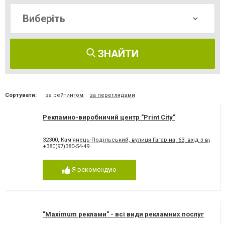
ЗНАЙТИ
Сортувати:
за рейтингом
за переглядами
Рекламно-виробничий центр "Print City"
32300, Кам'янець-Подільський, вулиця Гагаріна, 63, вхід з вул. У
+380(97)380-54-49
Я рекомендую
"Maximum реклами" - всі види рекламних послуг