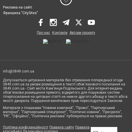
Реклама на сайті
Франшиза "CitySites"
Про нас
Контакти
Автори проєкту
info@3849.com.ua
Допускається цитування матеріалів без отримання попередньої згоди
3849.com.ua за умови розміщення в тексті обов'язкового посилання на
3849.com.ua - Сайт міста Кам'янця-Подільського. Для інтернет-видань
обов'язкове розміщення прямого, відкритого для пошукових систем
гіперпосилання на цитовані статті не нижче другого абзацу в тексті або в
якості джерела. Порушення виняткових прав переслідується Законом.
Матеріали з плашками "Новини компаній", "Промо", "Партнерський
матеріал", "Партнерський спецпроєкт", "Політичні новини", "Пресреліз",
"PR", "Офіційно", "Політична реклама" публікуються на правах реклами.
Політика конфіденційності
Правила сайту
Правила
класифайд
Редакційна політика