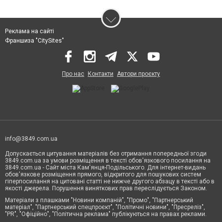
Реклама на сайті
Франшиза "CitySites"
Про нас
Контакти
Автори проєкту
info@3849.com.ua
Допускається цитування матеріалів без отримання попередньої згоди
3849.com.ua за умови розміщення в тексті обов'язкового посилання на
3849.com.ua - Сайт міста Кам'янця-Подільського. Для інтернет-видань
обов'язкове розміщення прямого, відкритого для пошукових систем
гіперпосилання на цитовані статті не нижче другого абзацу в тексті або в
якості джерела. Порушення виняткових прав переслідується Законом.
Матеріали з плашками "Новини компаній", "Промо", "Партнерський
матеріал", "Партнерський спецпроєкт", "Політичні новини", "Пресреліз",
"PR", "Офіційно", "Політична реклама" публікуються на правах реклами.