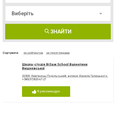
ЗНАЙТИ
Сортувати:
за рейтингом
за переглядами
Школа-студія ВіSаж School Валентини
Вишневської
32300, Кам'янець-Подільський, вулиця Данила Галицького, 11/2,
+380(97)820-67-27
Я рекомендую