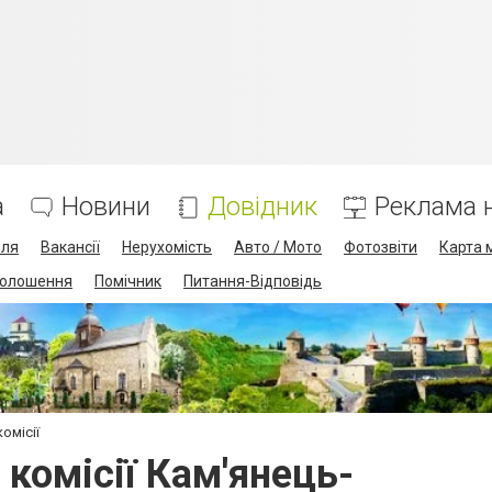
а
Новини
Довідник
Реклама н
лля
Вакансії
Нерухомість
Авто / Мото
Фотозвіти
Карта 
олошення
Помічник
Питання-Відповідь
комісії
 комісії Кам'янець-