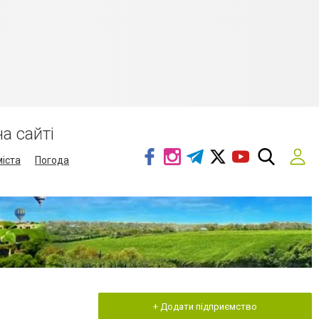
а сайті
міста
Погода
+ Додати підприємство