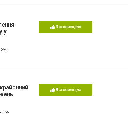
лення
Я рекомендую
у у
0-А/1
ькрайонний
Я рекомендую
джень
, 30-А