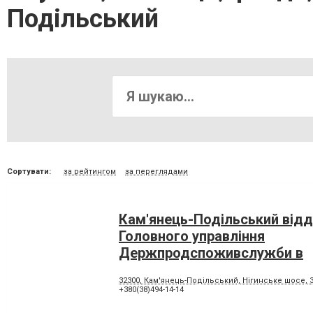
Подільський
Сортувати:
за рейтингом
за переглядами
Кам'янець-Подільський відд
Головного управління
Держпродспоживслужби в
Хмельницькій області
32300, Кам'янець-Подільський, Нігинське шосе, 3
+380(38)494-14-14