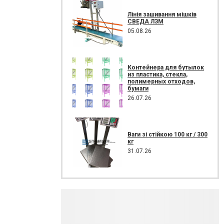
Лінія зашивання мішків
СВЕДА ЛЗМ
05.08.26
Контейнера для бутылок
из пластика, стекла,
полимерных отходов,
бумаги
26.07.26
Ваги зі стійкою 100 кг / 300
кг
31.07.26