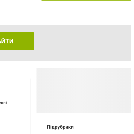
АЙТИ
рпні
Підрубрики