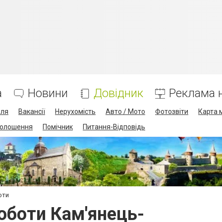
а
Новини
Довідник
Реклама н
лля
Вакансії
Нерухомість
Авто / Мото
Фотозвіти
Карта 
олошення
Помічник
Питання-Відповідь
оти
оботи Кам'янець-