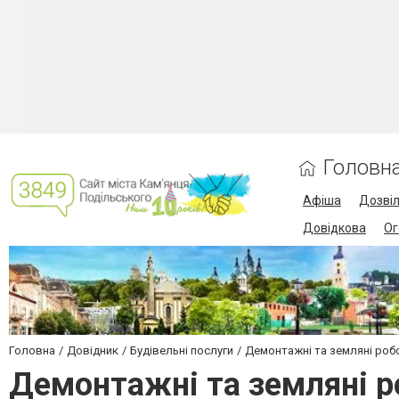
Головн
Афіша
Дозві
Довідкова
Ог
Головна
Довідник
Будівельні послуги
Демонтажні та земляні роб
Демонтажні та земляні р