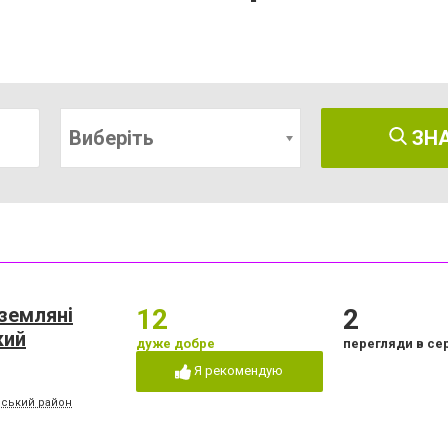
Виберіть
ЗН
 земляні
12
2
кий
дуже добре
перегляди в се
Я рекомендую
ьський район