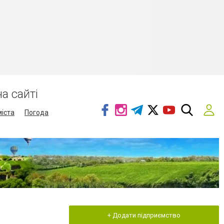
а сайті
міста
Погода
+ Додати підприємство