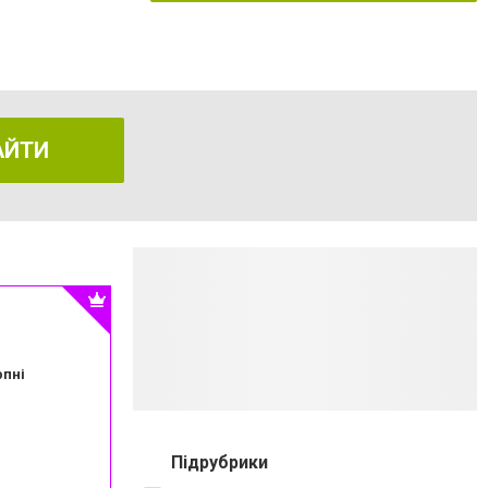
АЙТИ
рпні
Підрубрики