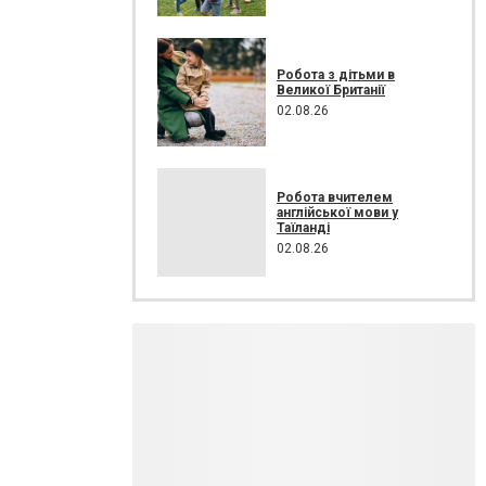
Робота з дітьми в
Великої Британії
02.08.26
Робота вчителем
англійської мови у
Таїланді
02.08.26