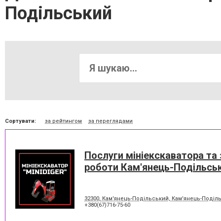
Подільський
Сортувати:
за рейтингом
за переглядами
Послуги мініекскаватора та
роботи Кам'янець-Подільсь
32300, Кам'янець-Подільський, Кам'янець-Поділ
+380(67)716-75-60