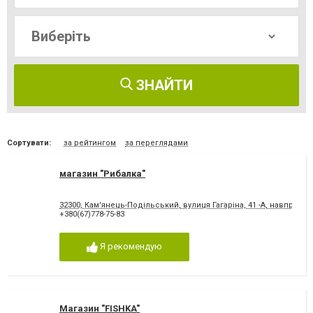
ЗНАЙТИ
Сортувати:
за рейтингом
за переглядами
магазин "Рибалка"
32300, Кам'янець-Подільський, вулиця Гагаріна, 41 -А, навпроти
+380(67)778-75-83
Я рекомендую
Магазин "FISHKA"